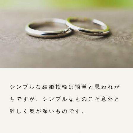
よくあるご質問
アフターケア・保証
CRAFYについて
SNS・ブログ
ブログ
その他
シンプルな結婚指輪は簡単と思われが
プライバシーポリシー
用語集
ちですが、シンプルなものこそ意外と
難しく奥が深いものです。