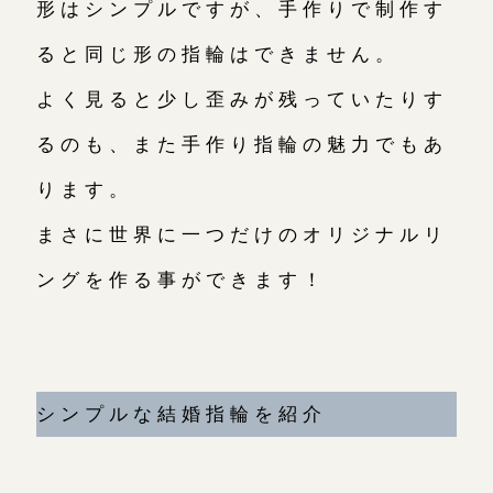
形はシンプルですが、手作りで制作す
ると同じ形の指輪はできません。
お問い合わせ（通話料無料）
よく見ると少し歪みが残っていたりす
10:00～18:00 /年中無休
るのも、また手作り指輪の魅力でもあ
年末年始は除く
ります。
まさに世界に一つだけのオリジナルリ
こちら
ングを作る事ができます！
目黒本店
来店ご予約
表参道店
来店ご予約
シンプルな結婚指輪を紹介
吉祥寺店
来店ご予約