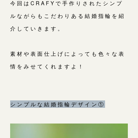
今回はCRAFYで手作りされたシンプ
ルながらもこだわりある結婚指輪を紹
鎌倉店
来店ご予約
介していきます。
川越店
来店ご予約
素材や表面仕上げによっても色々な表
軽井沢店
来店ご予約
情をみせてくれますよ！
大阪本店
来店ご予約
シンプルな結婚指輪デザイン①
京都店
来店ご予約
広島店
来店ご予約