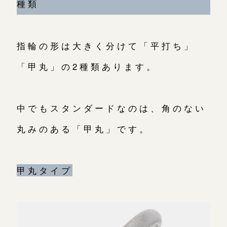
川越店
来店ご予約
種類
軽井沢店
来店ご予約
指輪の形は大きく分けて「平打ち」
「甲丸」の2種類あります。
大阪本店
来店ご予約
中でもスタンダードなのは、角のない
京都店
来店ご予約
丸みのある「甲丸」です。
広島店
来店ご予約
甲丸タイプ
オーダーメイド
ご予約