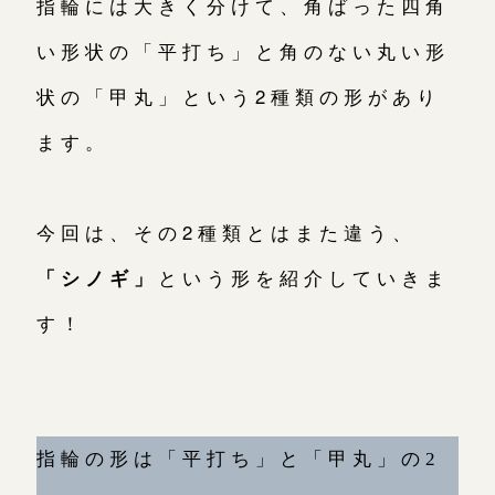
指輪には大きく分けて、角ばった四角
い形状の「平打ち」と角のない丸い形
状の「甲丸」という2種類の形があり
こちら
ます。
目黒本店
来店ご予約
今回は、その2種類とはまた違う、
表参道店
来店ご予約
「シノギ」
という形を紹介していきま
す！
吉祥寺店
来店ご予約
鎌倉店
来店ご予約
指輪の形は「平打ち」と「甲丸」の2