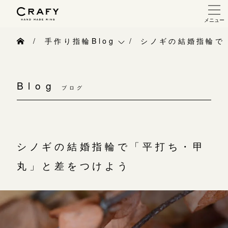
メニュー
手作り 結婚指輪・婚約指輪
手作り指輪Blog
シノギの結婚指輪で
手作り結婚指輪
手作り指輪Blog
手作り婚約指輪
Blog
ブログ
手作り指輪作品集
指輪制作の流れ
お問い合わせ
オーダーメイド 結婚指輪・婚約指輪
お客様インタビュー
シノギの結婚指輪で「平打ち・甲
指輪作品集
指輪のハンドメイド・手作り
丸」と差をつけよう
インタビュー
CRAFYについて
工房一覧
結婚指輪手作り工房のご案内