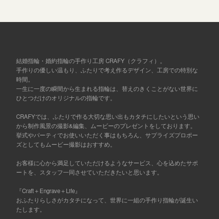
結婚指輪・婚約指輪の手作り工房 CRAFY（クラフィ）。
手作りの優しい温もり、ふたりで考え作るデザイン、工房での特別な
時間。
一生に一度の瞬間から生まれる指輪は、替えのきくことがない世界に
ひとつだけのオリジナルの指輪です。
CRAFYでは、ふたりで作る大切な思い出もカタチにしたいという思い
から制作風景の撮影&編集、ムービーのプレゼントをしております。
挙式やパーティでお使いいただく事はもちろん、サプライズプロポー
ズとしてもムービー撮影はおすすめ。
お客様に心から満足していただけるようなサービス、心を込めたサポ
ートを、スタッフ一同させていただきたいと思います。
『Craft＋Engrave＋Life』
おふたりらしさがカタチになって、世界に一組の手作り指輪が誕生い
たします。