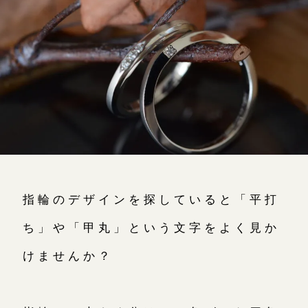
よくあるご質問
アフターケア・保証
CRAFYについて
SNS・ブログ
ブログ
その他
指輪のデザインを探していると「平打
プライバシーポリシー
用語集
ち」や「甲丸」という文字をよく見か
けませんか？
お問い合わせ（通話料無料）
10:00～18:00 /年中無休
年末年始は除く