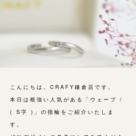
よくあるご質問
アフターケア・保証
CRAFYについて
SNS・ブログ
ブログ
その他
こんにちは。CRAFY鎌倉店です。
プライバシーポリシー
お問い合わせ（通話料無料）
本日は根強い人気がある「ウェーブ /
用語集
10:00～18:00 /年中無休
年末年始は除く
( S字 )」の指輪をご紹介いたしま
す。