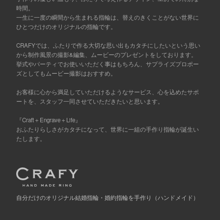
時間。
一生に一度の瞬間から生まれる指輪は、替えのきくことがない世界に
ひとつだけのオリジナルの指輪です。
CRAFYでは、ふたりで作る大切な思い出もカタチにしたいという思い
から制作風景の撮影&編集、ムービーのプレゼントをしております。
挙式やパーティでお使いいただく事はもちろん、サプライズプロポー
ズとしてもムービー撮影はおすすめ。
お客様に心から満足していただけるようなサービス、心を込めたサポ
ートを、スタッフ一同させていただきたいと思います。
『Craft＋Engrave＋Life』
おふたりらしさがカタチになって、世界に一組の手作り指輪が誕生い
たします。
自分だけの
オリジナル結婚指輪・婚約指輪を手作り
（ハンドメイド）