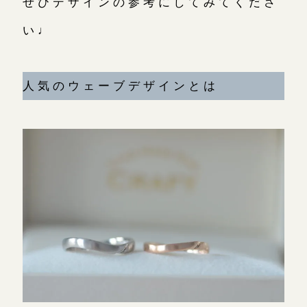
ぜひデザインの参考にしてみてくださ
こちら
い♩
目黒本店
来店ご予約
人気のウェーブデザインとは
表参道店
来店ご予約
吉祥寺店
来店ご予約
鎌倉店
来店ご予約
川越店
来店ご予約
軽井沢店
来店ご予約