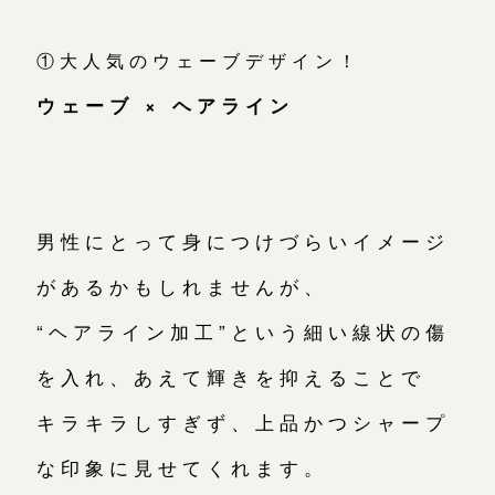
①大人気のウェーブデザイン！
大阪本店
来店ご予約
ウェーブ × ヘアライン
京都店
来店ご予約
広島店
来店ご予約
男性にとって身につけづらいイメージ
があるかもしれませんが、
オーダーメイド
ご予約
“ヘアライン加工”という細い線状の傷
を入れ、あえて輝きを抑えることで
キラキラしすぎず、上品かつシャープ
な印象に見せてくれます。