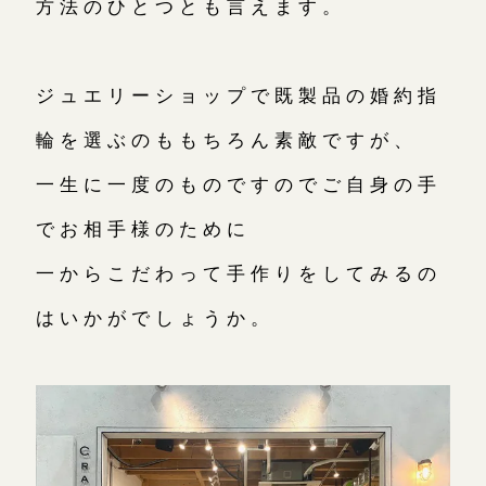
方法のひとつとも言えます。
鎌倉店
来店ご予約
ジュエリーショップで既製品の婚約指
輪を選ぶのももちろん素敵ですが、
川越店
来店ご予約
一生に一度のものですのでご自身の手
でお相手様のために
軽井沢店
来店ご予約
一からこだわって手作りをしてみるの
大阪本店
来店ご予約
はいかがでしょうか。
京都店
来店ご予約
広島店
来店ご予約