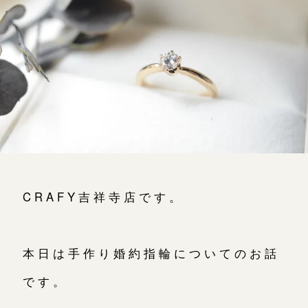
よくあるご質問
アフターケア・保証
CRAFYについて
SNS・ブログ
ブログ
その他
CRAFY吉祥寺店です。
プライバシーポリシー
用語集
本日は手作り婚約指輪についてのお話
です。