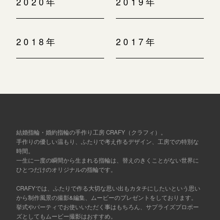
2020年
2019年
2018年
2017年
結婚指輪・婚約指輪の手作り工房 CRAFY（クラフィ）。
手作りの優しい温もり、ふたりで考え作るデザイン、工房での特別な
時間。
一生に一度の瞬間から生まれる指輪は、替えのきくことがない世界に
ひとつだけのオリジナルの指輪です。
CRAFYでは、ふたりで作る大切な思い出もカタチにしたいという思い
から制作風景の撮影&編集、ムービーのプレゼントをしております。
挙式やパーティでお使いいただく事はもちろん、サプライズプロポー
ズとしてもムービー撮影はおすすめ。