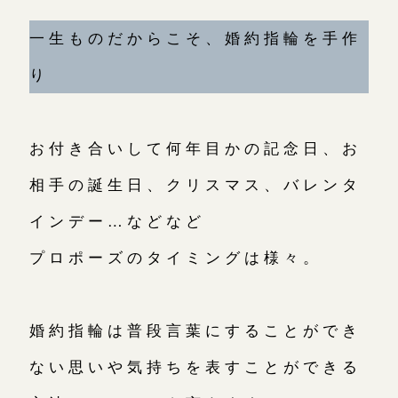
一生ものだからこそ、婚約指輪を手作
お問い合わせ（通話料無料）
り
10:00～18:00 /年中無休
年末年始は除く
お付き合いして何年目かの記念日、お
相手の誕生日、クリスマス、バレンタ
こちら
インデー…などなど
プロポーズのタイミングは様々。
目黒本店
来店ご予約
婚約指輪は普段言葉にすることができ
表参道店
来店ご予約
ない思いや気持ちを表すことができる
吉祥寺店
来店ご予約