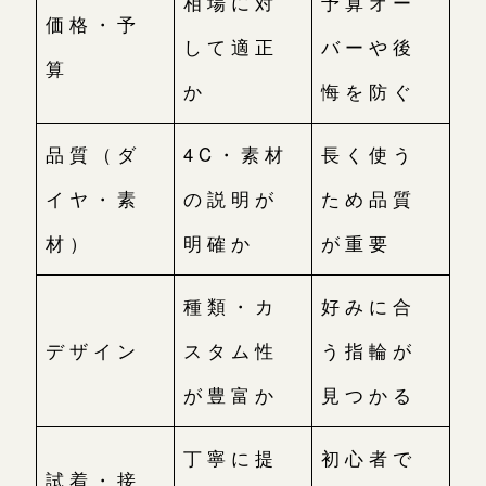
相場に対
予算オー
価格・予
して適正
バーや後
算
か
悔を防ぐ
品質（ダ
4C・素材
長く使う
イヤ・素
の説明が
ため品質
材）
明確か
が重要
種類・カ
好みに合
デザイン
スタム性
う指輪が
が豊富か
見つかる
丁寧に提
初心者で
試着・接