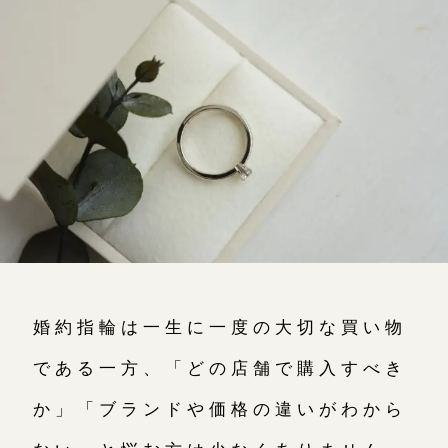
よくあるご質問
アフターケア・保証
吉祥寺店
来店ご予約
CRAFYについて
鎌倉店
来店ご予約
SNS・ブログ
川越店
来店ご予約
ブログ
その他
軽井沢店
来店ご予約
プライバシーポリシー
婚約指輪は一生に一度の大切な買い物
用語集
大阪本店
来店ご予約
である一方、「どの店舗で購入すべき
か」「ブランドや価格の違いがわから
京都店
来店ご予約