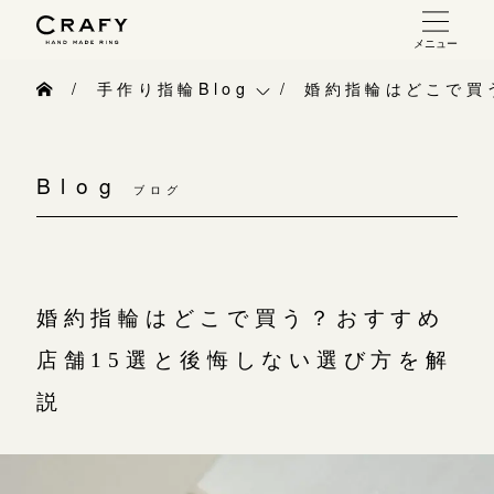
メニュー
手作り 結婚指輪・婚約指輪
手作り指輪Blog
婚約指輪はどこで買
手作り結婚指輪
手作り指輪Blog
お問い合わせ（通話料無料）
手作り婚約指輪
Blog
10:00～18:00 /年中無休
ブログ
手作り指輪作品集
指輪制作の流れ
年末年始は除く
お問い合わせ
オーダーメイド 結婚指輪・婚約指輪
お客様インタビュー
婚約指輪はどこで買う？おすすめ
こちら
指輪作品集
指輪のハンドメイド・手作り
店舗15選と後悔しない選び方を解
インタビュー
目黒本店
CRAFYについて
説
来店ご予約
工房一覧
結婚指輪手作り工房のご案内
表参道店
来店ご予約