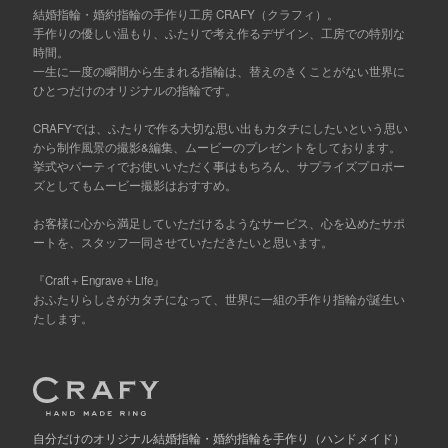
結婚指輪・婚約指輪の手作り工房 CRAFY（クラフィ）。
手作りの優しい温もり、ふたりで考え作るデザイン、工房での特別な
時間。
一生に一度の瞬間から生まれる指輪は、替えのきくことがない世界に
ひとつだけのオリジナルの指輪です。
CRAFYでは、ふたりで作る大切な思い出もカタチにしたいという思い
から制作風景の撮影&編集、ムービーのプレゼントをしております。
挙式やパーティでお使いいただく事はもちろん、サプライズプロポー
ズとしてもムービー撮影はおすすめ。
お客様に心から満足していただけるようなサービス、心を込めたサポ
ートを、スタッフ一同させていただきたいと思います。
『Craft＋Engrave＋Life』
おふたりらしさがカタチになって、世界に一組の手作り指輪が誕生い
たします。
自分だけの
オリジナル結婚指輪・婚約指輪を手作り
（ハンドメイド）