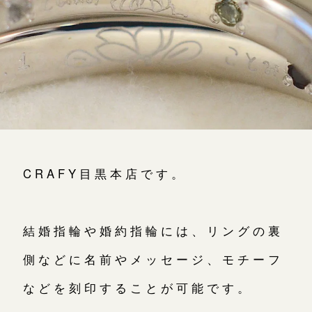
よくあるご質問
アフターケア・保証
CRAFYについて
SNS・ブログ
ブログ
CRAFY目黒本店です。
その他
プライバシーポリシー
用語集
結婚指輪や婚約指輪には、リングの裏
側などに名前やメッセージ、モチーフ
などを刻印することが可能です。