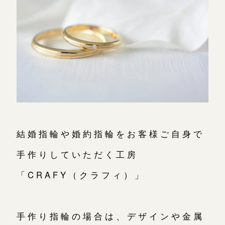
鎌倉店
来店ご予約
川越店
来店ご予約
軽井沢店
来店ご予約
大阪本店
来店ご予約
結婚指輪や婚約指輪をお客様ご自身で
手作りしていただく工房
京都店
来店ご予約
「CRAFY（クラフィ）」
広島店
来店ご予約
手作り指輪の場合は、デザインや金属