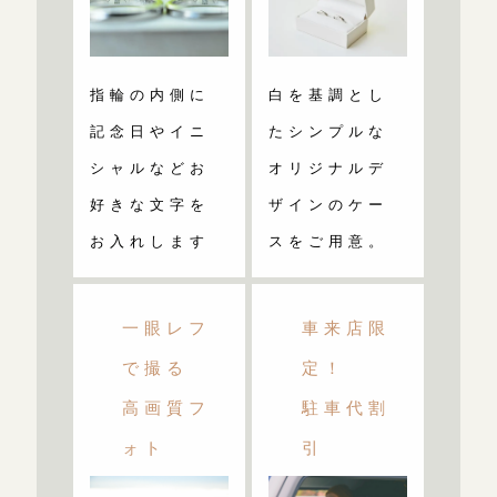
指輪の内側に
白を基調とし
記念日やイニ
たシンプルな
シャルなどお
オリジナルデ
好きな文字を
ザインのケー
お入れします
スをご用意。
一眼レフ
車来店限
で撮る
定！
高画質フ
駐車代割
ォト
引