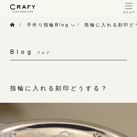
メニュー
手作り 結婚指輪・婚約指輪
手作り指輪Blog
指輪に入れる刻印ど
手作り結婚指輪
手作り指輪Blog
手作り婚約指輪
Blog
ブログ
手作り指輪作品集
指輪制作の流れ
お問い合わせ
オーダーメイド 結婚指輪・婚約指輪
お客様インタビュー
指輪に入れる刻印どうする？
指輪作品集
指輪のハンドメイド・手作り
インタビュー
CRAFYについて
工房一覧
結婚指輪手作り工房のご案内