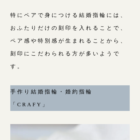
お問い合わせ（通話料無料）
特にペアで身につける結婚指輪には、
10:00～18:00 /年中無休
おふたりだけの刻印を入れることで、
年末年始は除く
ペア感や特別感が生まれることから、
刻印にこだわられる方が多いようで
こちら
す。
目黒本店
来店ご予約
手作り結婚指輪・婚約指輪
表参道店
来店ご予約
「CRAFY」
吉祥寺店
来店ご予約