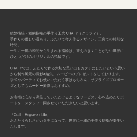
結婚指輪・婚約指輪の手作り工房 CRAFY（クラフィ）。
手作りの優しい温もり、ふたりで考え作るデザイン、工房での特別な
時間。
一生に一度の瞬間から生まれる指輪は、替えのきくことがない世界に
ひとつだけのオリジナルの指輪です。
CRAFYでは、ふたりで作る大切な思い出もカタチにしたいという思い
から制作風景の撮影&編集、ムービーのプレゼントをしております。
挙式やパーティでお使いいただく事はもちろん、サプライズプロポー
ズとしてもムービー撮影はおすすめ。
お客様に心から満足していただけるようなサービス、心を込めたサポ
ートを、スタッフ一同させていただきたいと思います。
『Craft＋Engrave＋Life』
おふたりらしさがカタチになって、世界に一組の手作り指輪が誕生い
たします。