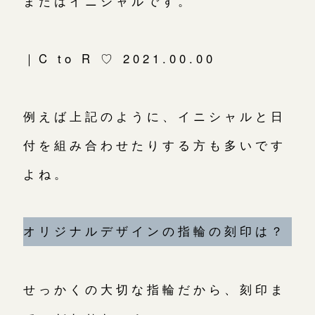
またはイニシャルです。
大阪本店
来店ご予約
｜C to R ♡ 2021.00.00
京都店
来店ご予約
広島店
来店ご予約
例えば上記のように、イニシャルと日
付を組み合わせたりする方も多いです
オーダーメイド
ご予約
よね。
オリジナルデザインの指輪の刻印は？
せっかくの大切な指輪だから、刻印ま