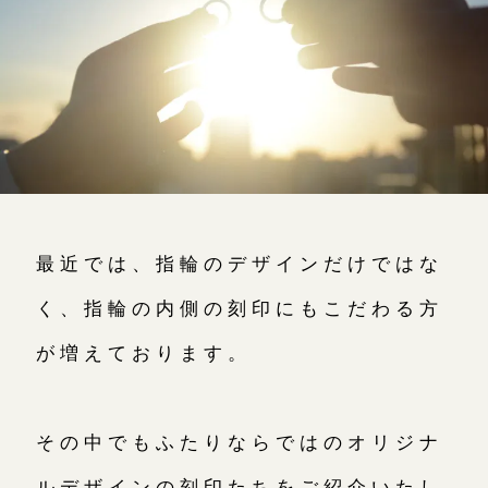
よくあるご質問
アフターケア・保証
CRAFYについて
SNS・ブログ
ブログ
最近では、指輪のデザインだけではな
その他
お問い合わせ（通話料無料）
く、指輪の内側の刻印にもこだわる方
10:00～18:00 /年中無休
プライバシーポリシー
年末年始は除く
が増えております。
用語集
その中でもふたりならではのオリジナ
こちら
ルデザインの刻印たちをご紹介いたし