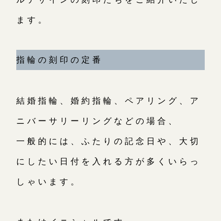
目黒本店
来店ご予約
ます。
表参道店
来店ご予約
指輪の刻印の定番
吉祥寺店
来店ご予約
結婚指輪、婚約指輪、ペアリング、ア
ニバーサリーリングなどの場合、
鎌倉店
来店ご予約
一般的には、ふたりの記念日や、大切
川越店
来店ご予約
にしたい日付を入れる方が多くいらっ
しゃいます。
軽井沢店
来店ご予約