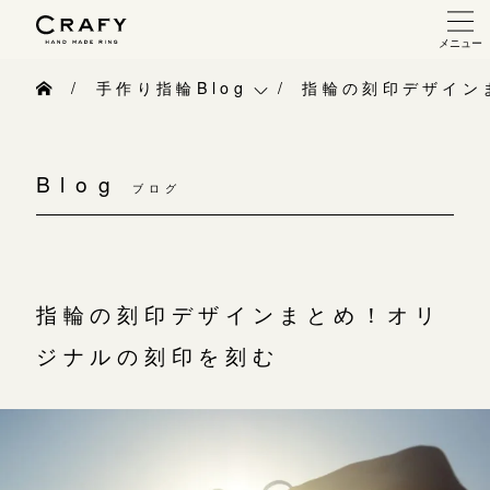
メニュー
手作り 結婚指輪・婚約指輪
手作り指輪Blog
指輪の刻印デザイン
手作り結婚指輪
手作り指輪Blog
手作り婚約指輪
Blog
ブログ
手作り指輪作品集
指輪制作の流れ
お問い合わせ
オーダーメイド 結婚指輪・婚約指輪
お客様インタビュー
指輪の刻印デザインまとめ！オリ
指輪作品集
指輪のハンドメイド・手作り
ジナルの刻印を刻む
インタビュー
CRAFYについて
工房一覧
結婚指輪手作り工房のご案内