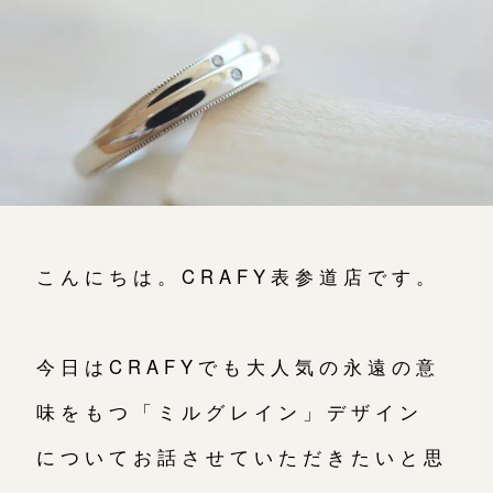
よくあるご質問
アフターケア・保証
CRAFYについて
SNS・ブログ
ブログ
こんにちは。CRAFY表参道店です。
その他
プライバシーポリシー
お問い合わせ（通話料無料）
用語集
10:00～18:00 /年中無休
今日はCRAFYでも大人気の永遠の意
年末年始は除く
味をもつ「ミルグレイン」デザイン
についてお話させていただきたいと思