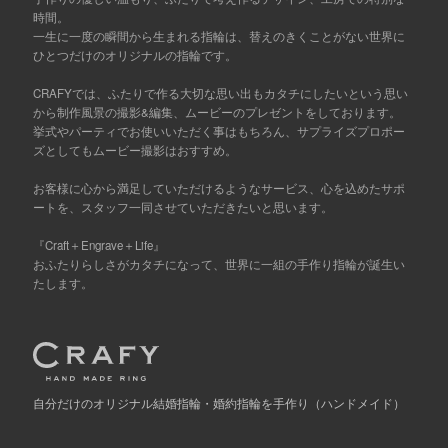
時間。
一生に一度の瞬間から生まれる指輪は、替えのきくことがない世界に
ひとつだけのオリジナルの指輪です。
CRAFYでは、ふたりで作る大切な思い出もカタチにしたいという思い
から制作風景の撮影&編集、ムービーのプレゼントをしております。
挙式やパーティでお使いいただく事はもちろん、サプライズプロポー
ズとしてもムービー撮影はおすすめ。
お客様に心から満足していただけるようなサービス、心を込めたサポ
ートを、スタッフ一同させていただきたいと思います。
『Craft＋Engrave＋Life』
おふたりらしさがカタチになって、世界に一組の手作り指輪が誕生い
たします。
自分だけの
オリジナル結婚指輪・婚約指輪を手作り
（ハンドメイド）