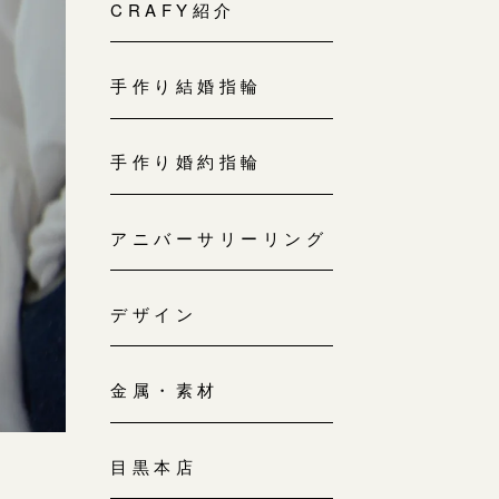
来店ご予約
CRAFY紹介
0120-690-214
手作り結婚指輪
吉祥寺店
来店ご予約
0120-690-218
手作り婚約指輪
鎌倉店
来店ご予約
アニバーサリーリング
0120-690-217
デザイン
川越店
来店ご予約
0120-998-619
金属・素材
軽井沢店
来店ご予約
0120-989-121
目黒本店