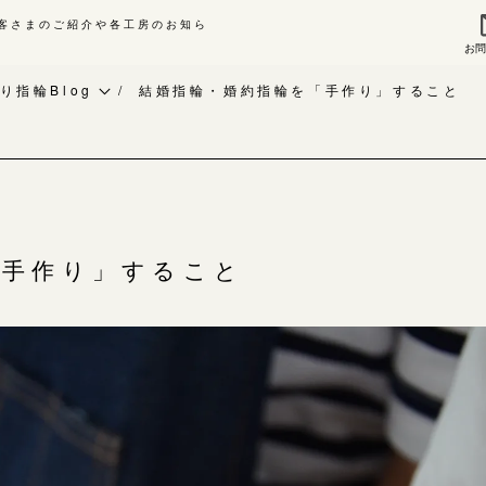
客さまのご紹介や各工房のお知ら
お
来店ご予約
お問
り指輪Blog
結婚指輪・婚約指輪を「手作り」すること
作り指輪Blog
指輪作品集
作り指輪作品集
インタビュー
問い合わせ
工房一覧
客様インタビュー
「手作り」すること
輪のハンドメイド・手作り
よくあるご質問
RAFYについて
アフターケア・保証
婚指輪手作り工房のご案内
CRAFYについて