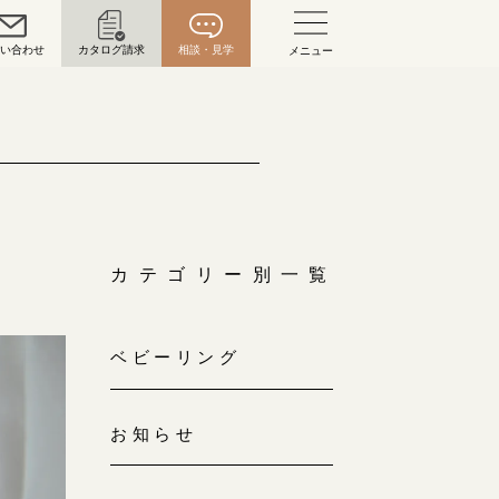
問い合わせ
カタログ請求
相談・見学
メニュー
い合わせ
お問い合わせ（通話料無料）
10:00～18:00 /年中無休
年末年始は除く
カテゴリー別一覧
こちら
ベビーリング
目黒本店
来店ご予約
0120-690-216
お知らせ
表参道店