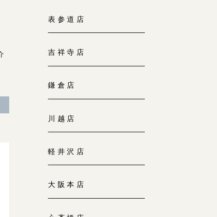
大阪本店
表参道店
来店ご予約
0120-690-255
吉祥寺店
介
京都店
来店ご予約
0120-690-253
鎌倉店
広島店
来店ご予約
川越店
0120-690-262
軽井沢店
オーダーメイド
ご予約
0120-690-216
大阪本店