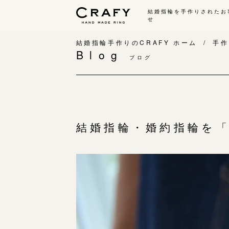
結婚指輪を手作りされたお
せ
手作り 結婚指輪・婚約指輪
結婚指輪手作りのCRAFY ホーム
手作
Blog
ブログ
手作り結婚指輪
手
ワックス制作コース（鋳造）
手
金属加工制作コース（鍛造）
お
CRAFY home.（指輪制作キット）
お
結婚指輪・婚約指輪を
結婚指輪の価格一覧
指
手作り婚約指輪
C
婚約指輪制作コース
結
ダイヤモンドプロポーズコース
婚約指輪の価格一覧