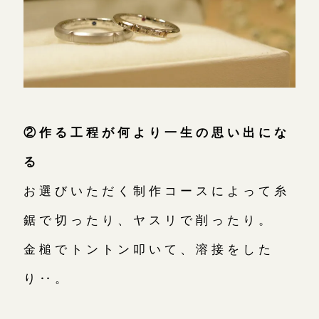
②作る工程が何より一生の思い出にな
る
お選びいただく制作コースによって糸
鋸で切ったり、ヤスリで削ったり。
金槌でトントン叩いて、溶接をした
り‥。