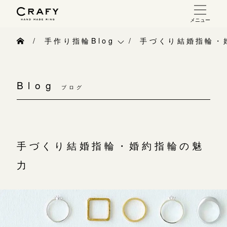
メニュー
手作り 結婚指輪・婚約指輪
手作り指輪Blog
手づくり結婚指輪・
手作り結婚指輪
手作り指輪Blog
お問い合わせ（通話料無料）
手作り婚約指輪
Blog
10:00～18:00 /年中無休
ブログ
手作り指輪作品集
指輪制作の流れ
年末年始は除く
お問い合わせ
オーダーメイド 結婚指輪・婚約指輪
お客様インタビュー
手づくり結婚指輪・婚約指輪の魅
こちら
指輪作品集
指輪のハンドメイド・手作り
力
インタビュー
目黒本店
CRAFYについて
来店ご予約
工房一覧
結婚指輪手作り工房のご案内
表参道店
来店ご予約