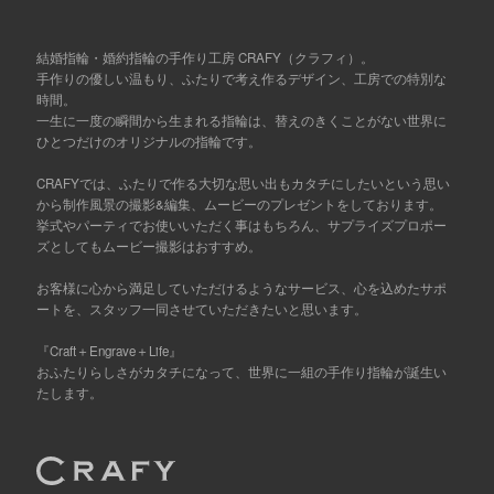
結婚指輪・婚約指輪の手作り工房 CRAFY（クラフィ）。
手作りの優しい温もり、ふたりで考え作るデザイン、工房での特別な
時間。
一生に一度の瞬間から生まれる指輪は、替えのきくことがない世界に
ひとつだけのオリジナルの指輪です。
CRAFYでは、ふたりで作る大切な思い出もカタチにしたいという思い
から制作風景の撮影&編集、ムービーのプレゼントをしております。
挙式やパーティでお使いいただく事はもちろん、サプライズプロポー
ズとしてもムービー撮影はおすすめ。
お客様に心から満足していただけるようなサービス、心を込めたサポ
ートを、スタッフ一同させていただきたいと思います。
『Craft＋Engrave＋Life』
おふたりらしさがカタチになって、世界に一組の手作り指輪が誕生い
たします。