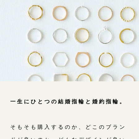
よくあるご質問
アフターケア・保証
吉祥寺店
来店ご予約
CRAFYについて
鎌倉店
来店ご予約
SNS・ブログ
川越店
来店ご予約
ブログ
その他
軽井沢店
来店ご予約
プライバシーポリシー
一生にひとつの結婚指輪と婚約指輪。
用語集
大阪本店
来店ご予約
そもそも購入するのか、どこのブラン
京都店
来店ご予約