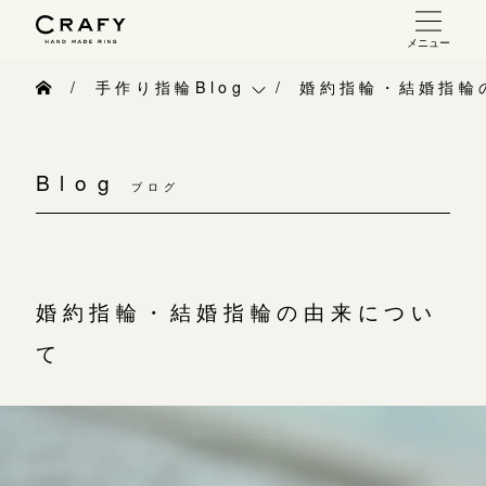
メニュー
手作り 結婚指輪・婚約指輪
手作り指輪Blog
婚約指輪・結婚指輪
手作り結婚指輪
手作り指輪Blog
お問い合わせ（通話料無料）
手作り婚約指輪
Blog
10:00～18:00 /年中無休
ブログ
手作り指輪作品集
指輪制作の流れ
年末年始は除く
お問い合わせ
オーダーメイド 結婚指輪・婚約指輪
お客様インタビュー
婚約指輪・結婚指輪の由来につい
こちら
指輪作品集
指輪のハンドメイド・手作り
て
インタビュー
目黒本店
CRAFYについて
来店ご予約
工房一覧
結婚指輪手作り工房のご案内
表参道店
来店ご予約