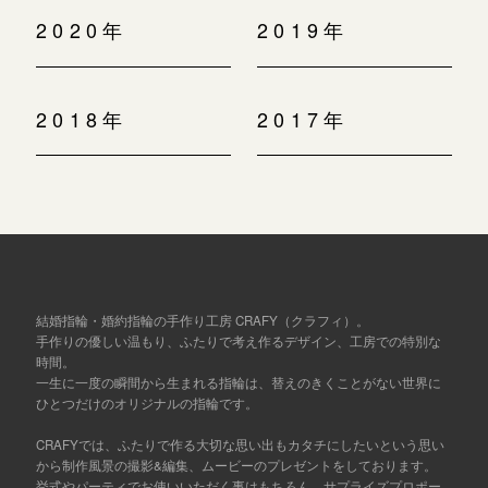
2020年
2019年
2018年
2017年
結婚指輪・婚約指輪の手作り工房 CRAFY（クラフィ）。
手作りの優しい温もり、ふたりで考え作るデザイン、工房での特別な
時間。
一生に一度の瞬間から生まれる指輪は、替えのきくことがない世界に
ひとつだけのオリジナルの指輪です。
CRAFYでは、ふたりで作る大切な思い出もカタチにしたいという思い
から制作風景の撮影&編集、ムービーのプレゼントをしております。
挙式やパーティでお使いいただく事はもちろん、サプライズプロポー