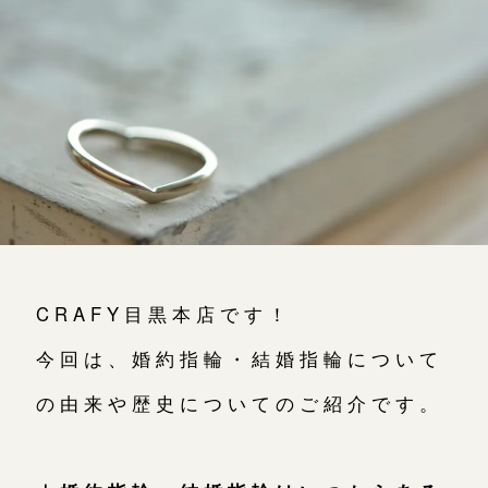
よくあるご質問
アフターケア・保証
吉祥寺店
来店ご予約
CRAFYについて
鎌倉店
来店ご予約
SNS・ブログ
川越店
来店ご予約
ブログ
その他
軽井沢店
来店ご予約
CRAFY目黒本店です！
プライバシーポリシー
用語集
今回は、婚約指輪・結婚指輪について
大阪本店
来店ご予約
の由来や歴史についてのご紹介です。
京都店
来店ご予約