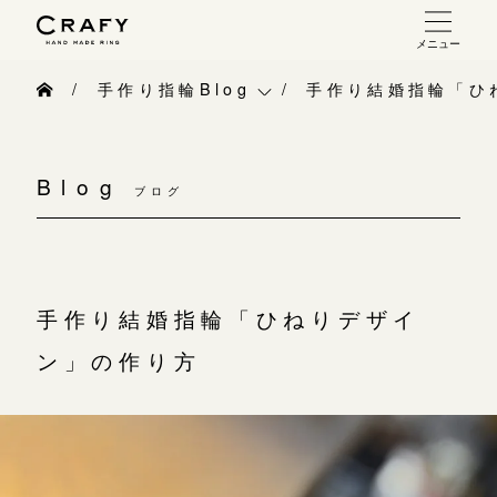
メニュー
手作り 結婚指輪・婚約指輪
手作り指輪Blog
手作り結婚指輪「ひ
手作り結婚指輪
手作り指輪Blog
お問い合わせ（通話料無料）
手作り婚約指輪
Blog
10:00～18:00 /年中無休
ブログ
手作り指輪作品集
指輪制作の流れ
年末年始は除く
お問い合わせ
オーダーメイド 結婚指輪・婚約指輪
お客様インタビュー
手作り結婚指輪「ひねりデザイ
こちら
指輪作品集
指輪のハンドメイド・手作り
ン」の作り方
インタビュー
目黒本店
CRAFYについて
来店ご予約
工房一覧
結婚指輪手作り工房のご案内
表参道店
来店ご予約