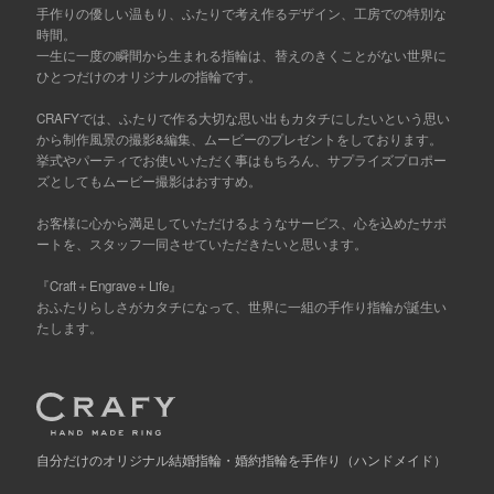
手作りの優しい温もり、ふたりで考え作るデザイン、工房での特別な
時間。
一生に一度の瞬間から生まれる指輪は、替えのきくことがない世界に
ひとつだけのオリジナルの指輪です。
CRAFYでは、ふたりで作る大切な思い出もカタチにしたいという思い
から制作風景の撮影&編集、ムービーのプレゼントをしております。
挙式やパーティでお使いいただく事はもちろん、サプライズプロポー
ズとしてもムービー撮影はおすすめ。
お客様に心から満足していただけるようなサービス、心を込めたサポ
ートを、スタッフ一同させていただきたいと思います。
『Craft＋Engrave＋Life』
おふたりらしさがカタチになって、世界に一組の手作り指輪が誕生い
たします。
自分だけの
オリジナル結婚指輪・婚約指輪を手作り
（ハンドメイド）