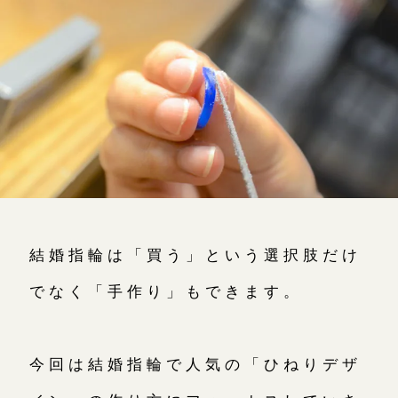
よくあるご質問
アフターケア・保証
吉祥寺店
来店ご予約
CRAFYについて
鎌倉店
来店ご予約
SNS・ブログ
川越店
来店ご予約
ブログ
その他
軽井沢店
来店ご予約
結婚指輪は「買う」という選択肢だけ
プライバシーポリシー
でなく「手作り」もできます。
用語集
大阪本店
来店ご予約
今回は結婚指輪で人気の「ひねりデザ
京都店
来店ご予約