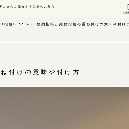
客さまのご紹介や各工房のお知ら
お
来店ご予約
お問
り指輪Blog
婚約指輪と結婚指輪の重ね付けの意味や付け
作り指輪Blog
指輪作品集
作り指輪作品集
インタビュー
問い合わせ
工房一覧
客様インタビュー
重ね付けの意味や付け方
輪のハンドメイド・手作り
よくあるご質問
RAFYについて
アフターケア・保証
婚指輪手作り工房のご案内
CRAFYについて