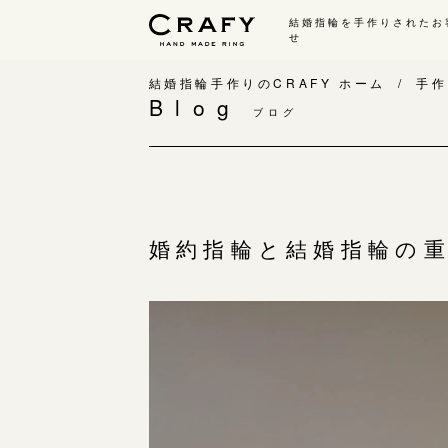
結婚指輪を手作りされたお
せ
手作り 結婚指輪・婚約指輪
結婚指輪手作りのCRAFY ホーム
手作
Blog
ブログ
手作り結婚指輪
手
ワックス制作コース（鋳造）
手
金属加工制作コース（鍛造）
お
CRAFY home.（指輪制作キット）
お
婚約指輪と結婚指輪の
結婚指輪の価格一覧
指
手作り婚約指輪
C
婚約指輪制作コース
結
ダイヤモンドプロポーズコース
婚約指輪の価格一覧