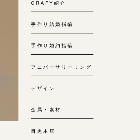
来店ご予約
CRAFY紹介
0120-690-214
手作り結婚指輪
吉祥寺店
来店ご予約
0120-690-218
手作り婚約指輪
鎌倉店
来店ご予約
アニバーサリーリング
0120-690-217
デザイン
川越店
来店ご予約
0120-998-619
金属・素材
軽井沢店
来店ご予約
0120-989-121
目黒本店