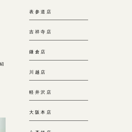
大阪本店
表参道店
来店ご予約
0120-690-255
吉祥寺店
京都店
来店ご予約
0120-690-253
鎌倉店
紹
広島店
来店ご予約
川越店
0120-690-262
軽井沢店
オーダーメイド
ご予約
0120-690-216
大阪本店