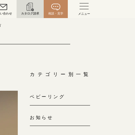
問い合わせ
カタログ請求
相談・見学
メニュー
い合わせ
方
お問い合わせ（通話料無料）
10:00～18:00 /年中無休
年末年始は除く
カテゴリー別一覧
こちら
ベビーリング
目黒本店
来店ご予約
0120-690-216
お知らせ
表参道店