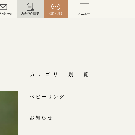
問い合わせ
カタログ請求
相談・見学
メニュー
い合わせ
お問い合わせ（通話料無料）
10:00～18:00 /年中無休
年末年始は除く
カテゴリー別一覧
こちら
ベビーリング
目黒本店
来店ご予約
0120-690-216
お知らせ
表参道店