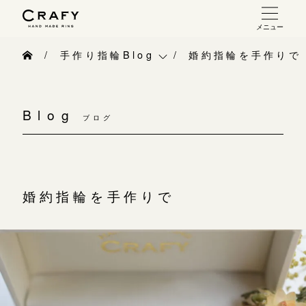
メニュー
手作り 結婚指輪・婚約指輪
手作り指輪Blog
婚約指輪を手作りで
手作り結婚指輪
手作り指輪Blog
お問い合わせ（通話料無料）
手作り婚約指輪
Blog
10:00～18:00 /年中無休
ブログ
手作り指輪作品集
指輪制作の流れ
年末年始は除く
お問い合わせ
オーダーメイド 結婚指輪・婚約指輪
お客様インタビュー
婚約指輪を手作りで
こちら
指輪作品集
指輪のハンドメイド・手作り
インタビュー
目黒本店
CRAFYについて
来店ご予約
工房一覧
結婚指輪手作り工房のご案内
表参道店
来店ご予約