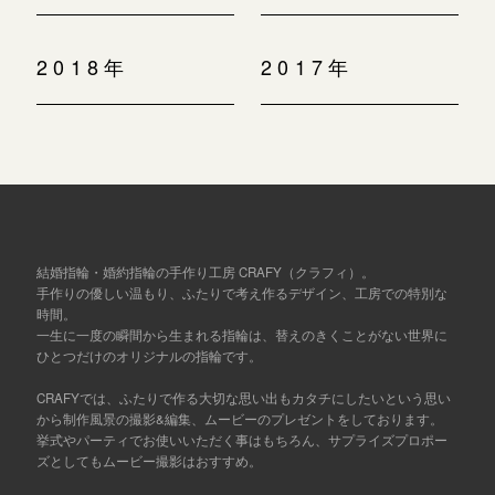
2018年
2017年
結婚指輪・婚約指輪の手作り工房 CRAFY（クラフィ）。
手作りの優しい温もり、ふたりで考え作るデザイン、工房での特別な
時間。
一生に一度の瞬間から生まれる指輪は、替えのきくことがない世界に
ひとつだけのオリジナルの指輪です。
CRAFYでは、ふたりで作る大切な思い出もカタチにしたいという思い
から制作風景の撮影&編集、ムービーのプレゼントをしております。
挙式やパーティでお使いいただく事はもちろん、サプライズプロポー
ズとしてもムービー撮影はおすすめ。