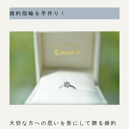
広島店
来店ご予約
婚約指輪を手作り！
オーダーメイド
ご予約
大切な方への思いを形にして贈る婚約