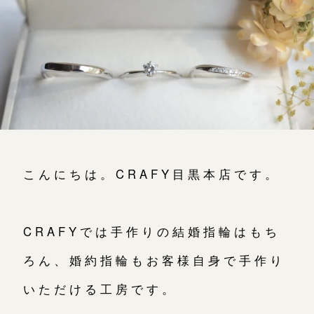
よくあるご質問
アフターケア・保証
吉祥寺店
来店ご予約
CRAFYについて
鎌倉店
来店ご予約
SNS・ブログ
川越店
来店ご予約
ブログ
こんにちは。CRAFY目黒本店です。
その他
軽井沢店
来店ご予約
プライバシーポリシー
用語集
CRAFYでは手作りの結婚指輪はもち
大阪本店
来店ご予約
ろん、婚約指輪もお客様自身で手作り
いただける工房です。
京都店
来店ご予約