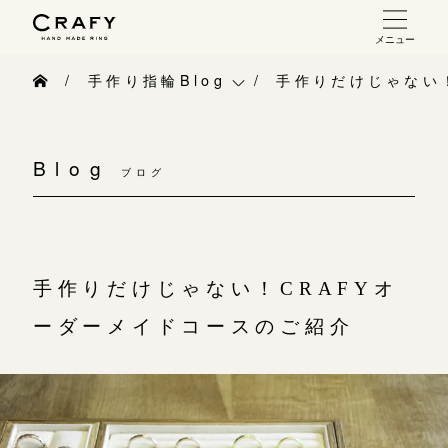
メニュー
手作り 結婚指輪・婚約指輪
手作り指輪Blog
手作りだけじゃない
手作り結婚指輪
手作り指輪Blog
お問い合わせ（通話料無料）
手作り婚約指輪
Blog
10:00～18:00 /年中無休
ブログ
手作り指輪作品集
指輪制作の流れ
年末年始は除く
お問い合わせ
オーダーメイド 結婚指輪・婚約指輪
お客様インタビュー
手作りだけじゃない！CRAFYオ
こちら
指輪作品集
指輪のハンドメイド・手作り
ーダーメイドコースのご紹介
インタビュー
目黒本店
CRAFYについて
来店ご予約
工房一覧
結婚指輪手作り工房のご案内
表参道店
来店ご予約