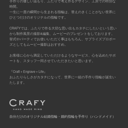
手作りの優しい温もり、ふたりで考え作るデザイン、工房での特別な
時間。
一生に一度の瞬間から生まれる指輪は、替えのきくことがない世界に
ひとつだけのオリジナルの指輪です。
CRAFYでは、ふたりで作る大切な思い出もカタチにしたいという思い
から制作風景の撮影&編集、ムービーのプレゼントをしております。
挙式やパーティでお使いいただく事はもちろん、サプライズプロポー
ズとしてもムービー撮影はおすすめ。
お客様に心から満足していただけるようなサービス、心を込めたサポ
ートを、スタッフ一同させていただきたいと思います。
『Craft＋Engrave＋Life』
おふたりらしさがカタチになって、世界に一組の手作り指輪が誕生い
たします。
自分だけの
オリジナル結婚指輪・婚約指輪を手作り
（ハンドメイド）