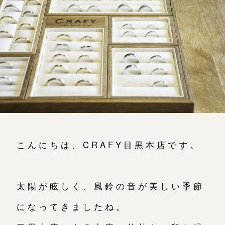
よくあるご質問
アフターケア・保証
吉祥寺店
来店ご予約
CRAFYについて
鎌倉店
来店ご予約
SNS・ブログ
川越店
来店ご予約
ブログ
その他
軽井沢店
来店ご予約
こんにちは、CRAFY目黒本店です。
プライバシーポリシー
用語集
大阪本店
来店ご予約
太陽が眩しく、風鈴の音が美しい季節
になってきましたね。
京都店
来店ご予約