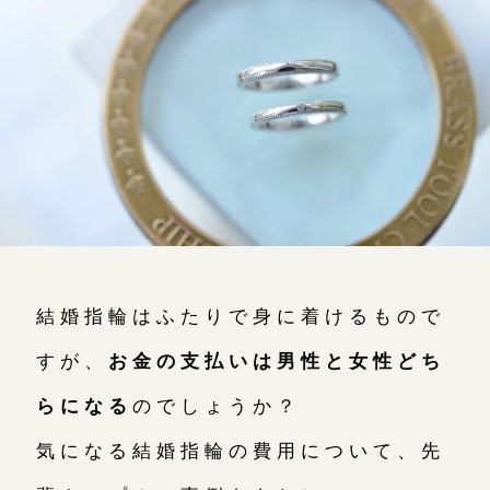
よくあるご質問
アフターケア・保証
吉祥寺店
来店ご予約
CRAFYについて
鎌倉店
来店ご予約
SNS・ブログ
川越店
来店ご予約
ブログ
その他
軽井沢店
来店ご予約
結婚指輪はふたりで身に着けるもので
プライバシーポリシー
用語集
すが、
お金の支払いは男性と女性どち
大阪本店
来店ご予約
らになる
のでしょうか？
気になる結婚指輪の費用について、先
京都店
来店ご予約