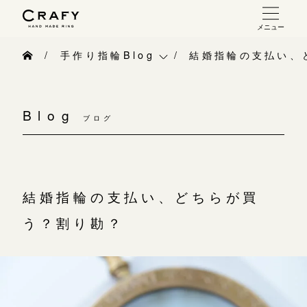
メニュー
手作り 結婚指輪・婚約指輪
手作り指輪Blog
結婚指輪の支払い、
手作り結婚指輪
手作り指輪Blog
お問い合わせ（通話料無料）
手作り婚約指輪
Blog
10:00～18:00 /年中無休
ブログ
手作り指輪作品集
指輪制作の流れ
年末年始は除く
お問い合わせ
オーダーメイド 結婚指輪・婚約指輪
お客様インタビュー
結婚指輪の支払い、どちらが買
こちら
指輪作品集
指輪のハンドメイド・手作り
う？割り勘？
インタビュー
目黒本店
CRAFYについて
来店ご予約
工房一覧
結婚指輪手作り工房のご案内
表参道店
来店ご予約