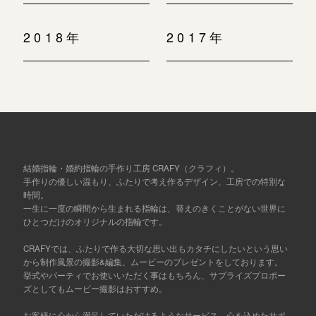
2018年
2017年
結婚指輪・婚約指輪の手作り工房 CRAFY（クラフィ）。
手作りの優しい温もり、ふたりで考え作るデザイン、工房での特別な
時間。
一生に一度の瞬間から生まれる指輪は、替えのきくことがない世界に
ひとつだけのオリジナルの指輪です。
CRAFYでは、ふたりで作る大切な思い出もカタチにしたいという思い
から制作風景の撮影&編集、ムービーのプレゼントをしております。
挙式やパーティでお使いいただく事はもちろん、サプライズプロポー
ズとしてもムービー撮影はおすすめ。
お客様に心から満足していただけるようなサービス、心を込めたサポ