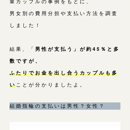
輩カップルの事例をもとに、
広島店
男女別の費用分担や支払い方法を調査
来店ご予約
しました！
オーダーメイド
ご予約
結果、「
男性が支払う」が約45％と多
数ですが、
ふたりでお金を出し合うカップルも多
い
ことが分かりましたよ。
結婚指輪の支払いは男性？女性？