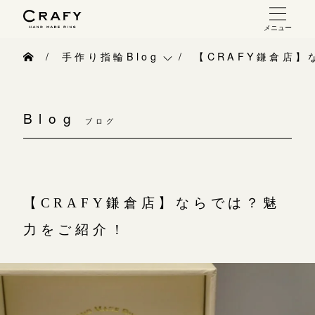
メニュー
手作り 結婚指輪・婚約指輪
手作り指輪Blog
【CRAFY鎌倉店
手作り結婚指輪
手作り指輪Blog
お問い合わせ（通話料無料）
手作り婚約指輪
Blog
10:00～18:00 /年中無休
ブログ
手作り指輪作品集
指輪制作の流れ
年末年始は除く
お問い合わせ
オーダーメイド 結婚指輪・婚約指輪
お客様インタビュー
【CRAFY鎌倉店】ならでは？魅
こちら
指輪作品集
指輪のハンドメイド・手作り
力をご紹介！
インタビュー
目黒本店
CRAFYについて
来店ご予約
工房一覧
結婚指輪手作り工房のご案内
表参道店
来店ご予約