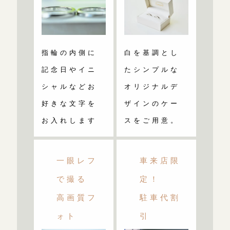
指輪の内側に
白を基調とし
記念日やイニ
たシンプルな
シャルなどお
オリジナルデ
好きな文字を
ザインのケー
お入れします
スをご用意。
一眼レフ
車来店限
で撮る
定！
高画質フ
駐車代割
ォト
引