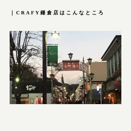
広島店
来店ご予約
｜CRAFY鎌倉店はこんなところ
オーダーメイド
ご予約