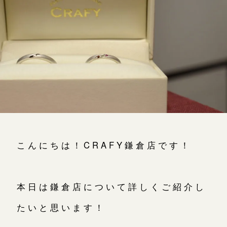
よくあるご質問
アフターケア・保証
吉祥寺店
来店ご予約
CRAFYについて
鎌倉店
来店ご予約
SNS・ブログ
川越店
来店ご予約
ブログ
その他
軽井沢店
来店ご予約
こんにちは！CRAFY鎌倉店です！
プライバシーポリシー
用語集
大阪本店
来店ご予約
本日は鎌倉店について詳しくご紹介し
たいと思います！
京都店
来店ご予約