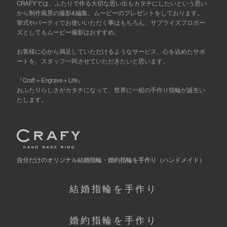
CRAFYでは、ふたりで作る大切な思い出もカタチにしたいという思い
から制作風景の撮影&編集、ムービーのプレゼントをしております。
挙式やパーティでお使いいただく事はもちろん、サプライズプロポー
ズとしてもムービー撮影はおすすめ。
お客様に心から満足していただけるようなサービス、心を込めたサポ
ートを、スタッフ一同させていただきたいと思います。
『Craft＋Engrave＋Life』
おふたりらしさがカタチになって、世界に一組の手作り指輪が誕生い
たします。
自分だけの
オリジナル結婚指輪・婚約指輪を手作り
（ハンドメイド）
結婚指輪を手作り
婚約指輪を手作り