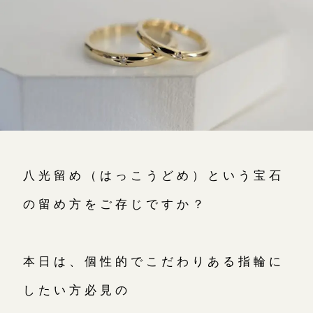
よくあるご質問
アフターケア・保証
吉祥寺店
来店ご予約
CRAFYについて
鎌倉店
来店ご予約
SNS・ブログ
川越店
来店ご予約
ブログ
八光留め（はっこうどめ）という宝石
その他
軽井沢店
来店ご予約
の留め方をご存じですか？
プライバシーポリシー
用語集
大阪本店
来店ご予約
本日は、個性的でこだわりある指輪に
したい方必見の
京都店
来店ご予約