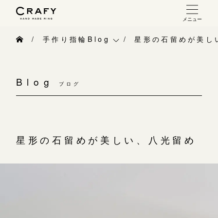
メニュー
手作り 結婚指輪・婚約指輪
手作り指輪Blog
星形の石留めが美し
手作り結婚指輪
手作り指輪Blog
お問い合わせ（通話料無料）
手作り婚約指輪
Blog
10:00～18:00 /年中無休
ブログ
手作り指輪作品集
指輪制作の流れ
年末年始は除く
お問い合わせ
オーダーメイド 結婚指輪・婚約指輪
お客様インタビュー
星形の石留めが美しい、八光留め
こちら
指輪作品集
指輪のハンドメイド・手作り
インタビュー
目黒本店
CRAFYについて
来店ご予約
工房一覧
結婚指輪手作り工房のご案内
表参道店
来店ご予約