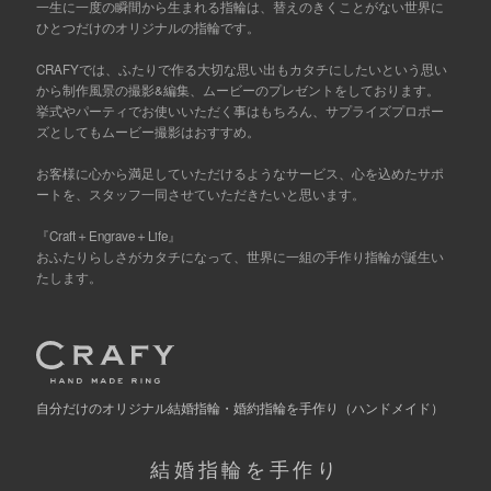
一生に一度の瞬間から生まれる指輪は、替えのきくことがない世界に
ひとつだけのオリジナルの指輪です。
CRAFYでは、ふたりで作る大切な思い出もカタチにしたいという思い
から制作風景の撮影&編集、ムービーのプレゼントをしております。
挙式やパーティでお使いいただく事はもちろん、サプライズプロポー
ズとしてもムービー撮影はおすすめ。
お客様に心から満足していただけるようなサービス、心を込めたサポ
ートを、スタッフ一同させていただきたいと思います。
『Craft＋Engrave＋Life』
おふたりらしさがカタチになって、世界に一組の手作り指輪が誕生い
たします。
自分だけの
オリジナル結婚指輪・婚約指輪を手作り
（ハンドメイド）
結婚指輪を手作り