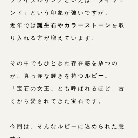
ンド」という印象が強いですが、
お問い合わせ（通話料無料）
近年では
誕生石やカラーストーン
を取
10:00～18:00 /年中無休
り入れる方が増えています。
年末年始は除く
その中でもひときわ存在感を放つの
こちら
が、真っ赤な輝きを持つ
ルビー
。
「宝石の女王」とも呼ばれるほど、古
目黒本店
来店ご予約
くから愛されてきた宝石です。
表参道店
来店ご予約
今回は、そんなルビーに込められた意
吉祥寺店
来店ご予約