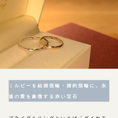
よくあるご質問
アフターケア・保証
CRAFYについて
SNS・ブログ
ブログ
その他
プライバシーポリシー
｜ルビーを結婚指輪・婚約指輪に。永
用語集
遠の愛を象徴する赤い宝石
ブライダルリングといえば「ダイヤモ