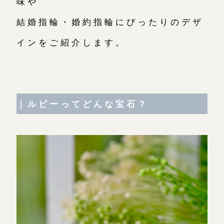
味や
結婚指輪・婚約指輪にぴったりのデザ
鎌倉店
来店ご予約
インをご紹介します。
川越店
来店ご予約
軽井沢店
来店ご予約
｜ルビーってどんな宝石？
大阪本店
来店ご予約
京都店
来店ご予約
広島店
来店ご予約