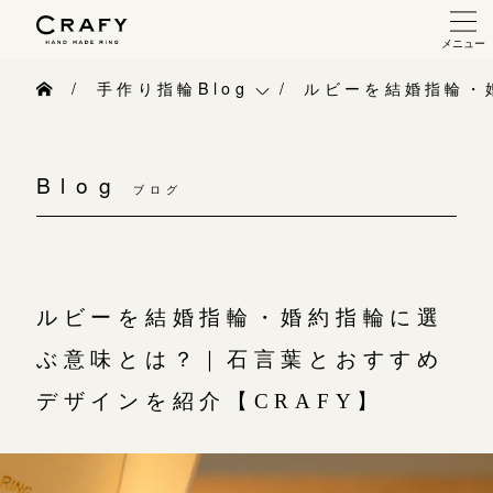
メニュー
手作り 結婚指輪・婚約指輪
手作り指輪Blog
ルビーを結婚指輪・
手作り結婚指輪
手作り指輪Blog
手作り婚約指輪
Blog
ブログ
手作り指輪作品集
指輪制作の流れ
お問い合わせ
オーダーメイド 結婚指輪・婚約指輪
お客様インタビュー
ルビーを結婚指輪・婚約指輪に選
指輪作品集
指輪のハンドメイド・手作り
ぶ意味とは？｜石言葉とおすすめ
インタビュー
CRAFYについて
デザインを紹介【CRAFY】
工房一覧
結婚指輪手作り工房のご案内