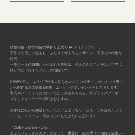
結婚指輪・婚約指輪の手作り工房 CRAFY（クラフィ）。
手作りの優しい温もり、ふたりで考え作るデザイン、工房での特別な
時間。
一生に一度の瞬間から生まれる指輪は、替えのきくことがない世界に
ひとつだけのオリジナルの指輪です。
CRAFYでは、ふたりで作る大切な思い出もカタチにしたいという思い
から制作風景の撮影&編集、ムービーのプレゼントをしております。
挙式やパーティでお使いいただく事はもちろん、サプライズプロポー
ズとしてもムービー撮影はおすすめ。
お客様に心から満足していただけるようなサービス、心を込めたサポ
ートを、スタッフ一同させていただきたいと思います。
『Craft＋Engrave＋Life』
おふたりらしさがカタチになって、世界に一組の手作り指輪が誕生い