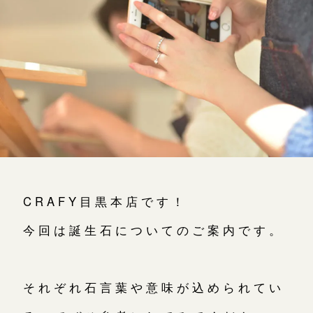
よくあるご質問
アフターケア・保証
吉祥寺店
来店ご予約
CRAFYについて
鎌倉店
来店ご予約
SNS・ブログ
川越店
来店ご予約
ブログ
その他
軽井沢店
来店ご予約
CRAFY目黒本店です！
プライバシーポリシー
用語集
今回は誕生石についてのご案内です。
大阪本店
来店ご予約
それぞれ石言葉や意味が込められてい
京都店
来店ご予約