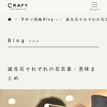
メニュー
手作り 結婚指輪・婚約指輪
手作り指輪Blog
誕生石それぞれの石
手作り結婚指輪
手作り指輪Blog
お問い合わせ（通話料無料）
手作り婚約指輪
Blog
10:00～18:00 /年中無休
ブログ
手作り指輪作品集
指輪制作の流れ
年末年始は除く
お問い合わせ
オーダーメイド 結婚指輪・婚約指輪
お客様インタビュー
誕生石それぞれの石言葉・意味ま
こちら
指輪作品集
指輪のハンドメイド・手作り
とめ
インタビュー
目黒本店
CRAFYについて
来店ご予約
工房一覧
結婚指輪手作り工房のご案内
表参道店
来店ご予約