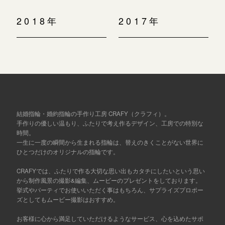
2018年
2017年
結婚指輪・婚約指輪の手作り工房 CRAFY（クラフィ）。
手作りの優しい温もり、ふたりで考え作るデザイン、工房での特別な
時間。
一生に一度の瞬間から生まれる指輪は、替えのきくことがない世界に
ひとつだけのオリジナルの指輪です。
CRAFYでは、ふたりで作る大切な思い出もカタチにしたいという思い
から制作風景の撮影&編集、ムービーのプレゼントをしております。
挙式やパーティでお使いいただく事はもちろん、サプライズプロポー
ズとしてもムービー撮影はおすすめ。
お客様に心から満足していただけるようなサービス、心を込めたサポ