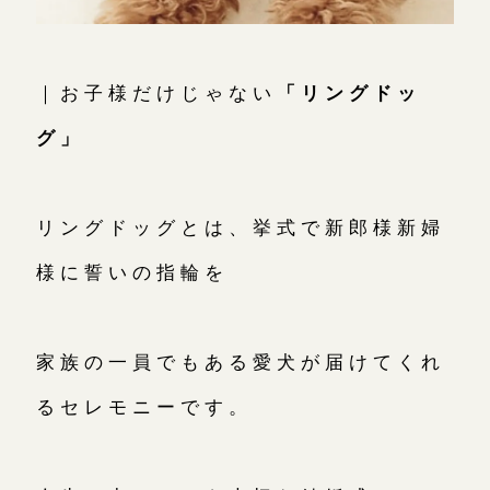
お問い合わせ（通話料無料）
10:00～18:00 /年中無休
｜お子様だけじゃない
「リングドッ
年末年始は除く
グ」
こちら
リングドッグとは、挙式で新郎様新婦
目黒本店
様に誓いの指輪を
来店ご予約
表参道店
来店ご予約
家族の一員でもある愛犬が届けてくれ
るセレモニーです。
吉祥寺店
来店ご予約