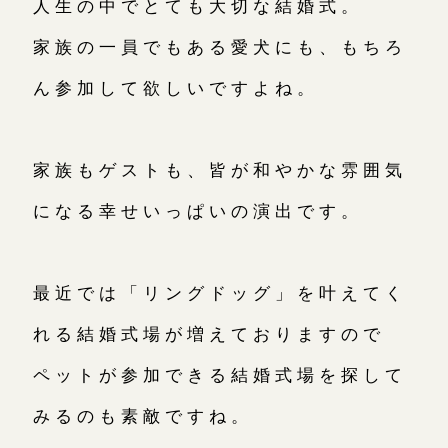
人生の中でとても大切な結婚式。
鎌倉店
来店ご予約
家族の一員でもある愛犬にも、もちろ
川越店
ん参加して欲しいですよね。
来店ご予約
軽井沢店
来店ご予約
家族もゲストも、皆が和やかな雰囲気
になる幸せいっぱいの演出です。
大阪本店
来店ご予約
最近では「リングドッグ」を叶えてく
京都店
来店ご予約
れる結婚式場が増えておりますので
広島店
ペットが参加できる結婚式場を探して
来店ご予約
みるのも素敵ですね。
オーダーメイド
ご予約