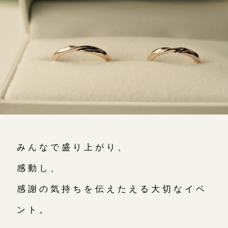
よくあるご質問
アフターケア・保証
CRAFYについて
SNS・ブログ
ブログ
その他
みんなで盛り上がり、
プライバシーポリシー
用語集
感動し、
感謝の気持ちを伝えたえる大切なイベ
ント。