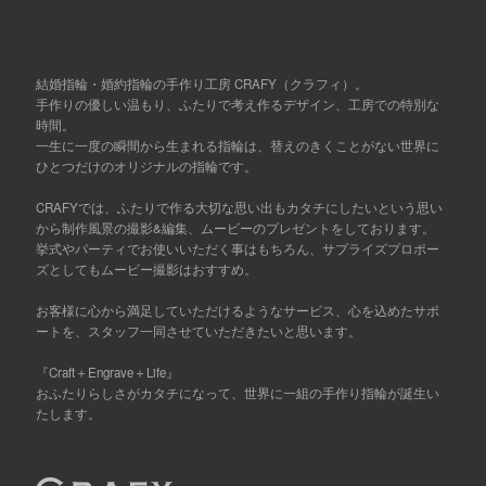
結婚指輪・婚約指輪の手作り工房 CRAFY（クラフィ）。
手作りの優しい温もり、ふたりで考え作るデザイン、工房での特別な
時間。
一生に一度の瞬間から生まれる指輪は、替えのきくことがない世界に
ひとつだけのオリジナルの指輪です。
CRAFYでは、ふたりで作る大切な思い出もカタチにしたいという思い
から制作風景の撮影&編集、ムービーのプレゼントをしております。
挙式やパーティでお使いいただく事はもちろん、サプライズプロポー
ズとしてもムービー撮影はおすすめ。
お客様に心から満足していただけるようなサービス、心を込めたサポ
ートを、スタッフ一同させていただきたいと思います。
『Craft＋Engrave＋Life』
おふたりらしさがカタチになって、世界に一組の手作り指輪が誕生い
たします。