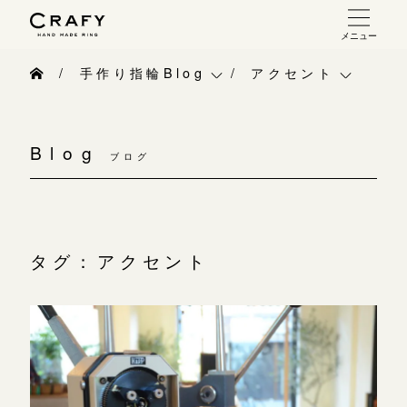
メニュー
手作り 結婚指輪・婚約指輪
手作り指輪Blog
アクセント
手作り結婚指輪
手作り指輪Blog
ベビーリング
お問い合わせ（通話料無料）
手作り婚約指輪
Blog
10:00～18:00 /年中無休
ブログ
手作り指輪作品集
お知らせ
指輪制作の流れ
年末年始は除く
お問い合わせ
CRAFY紹介
オーダーメイド 結婚指輪・婚約指輪
お客様インタビュー
手作り結婚指輪
タグ：アクセント
こちら
指輪作品集
指輪のハンドメイド・手作り
手作り婚約指輪
インタビュー
目黒本店
CRAFYについて
アニバーサリーリ
来店ご予約
工房一覧
結婚指輪手作り工房のご案内
デザイン
表参道店
来店ご予約