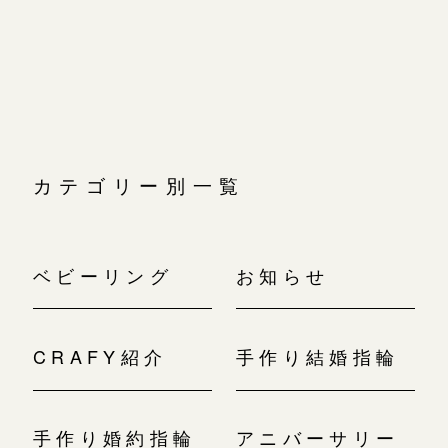
広島店
ゲ
ー
広島店
来店ご予約
婚約指輪
シ
ョ
結婚指輪
ン
オーダーメイド
ご予約
お客様の声
-
カテゴリー別一覧
ベビーリング
お知らせ
CRAFY紹介
手作り結婚指輪
手作り婚約指輪
アニバーサリー