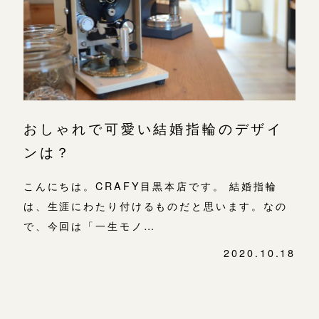
よくあるご質問
金属・素材
目黒本店
アフターケア・保証
吉祥寺店
来店ご予約
表参道店
CRAFYについて
鎌倉店
来店ご予約
吉祥寺店
SNS・ブログ
おしゃれで可愛い結婚指輪のデザイ
鎌倉店
川越店
来店ご予約
ブログ
ンは？
川越店
その他
こんにちは。CRAFY目黒本店です。 結婚指輪
軽井沢店
軽井沢店
来店ご予約
は、生涯にわたり付けるものだと思います。なの
プライバシーポリシー
で、今回は「一生モノ…
大阪本店
用語集
大阪本店
来店ご予約
2020.10.18
心斎橋店
投
稿
京都店
ナ
京都店
来店ご予約
ビ