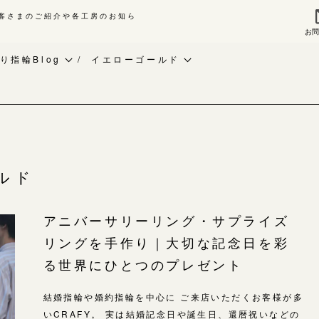
客さまのご紹介や各工房のお知ら
お
来店ご予約
お問
り指輪Blog
イエローゴールド
作り指輪Blog
ベビーリング
指輪作品集
作り指輪作品集
お知らせ
インタビュー
問い合わせ
CRAFY紹介
工房一覧
客様インタビュー
手作り結婚指輪
ルド
輪のハンドメイド・手作り
手作り婚約指輪
よくあるご質問
アニバーサリーリング・サプライズ
RAFYについて
アニバーサリーリング
リングを手作り｜大切な記念日を彩
アフターケア・保証
婚指輪手作り工房のご案内
デザイン
る世界にひとつのプレゼント
CRAFYについて
金属・素材
結婚指輪や婚約指輪を中心に ご来店いただくお客様が多
目黒本店
いCRAFY。 実は結婚記念日や誕生日、還暦祝いなどの