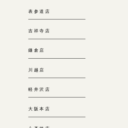
大阪本店
表参道店
来店ご予約
0120-690-255
吉祥寺店
京都店
来店ご予約
0120-690-253
鎌倉店
広島店
来店ご予約
川越店
0120-690-262
軽井沢店
オーダーメイド
ご予約
0120-690-216
大阪本店