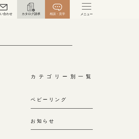
問い合わせ
カタログ請求
相談・見学
メニュー
い合わせ
お問い合わせ（通話料無料）
10:00～18:00 /年中無休
年末年始は除く
カテゴリー別一覧
こちら
ベビーリング
目黒本店
来店ご予約
0120-690-216
お知らせ
表参道店