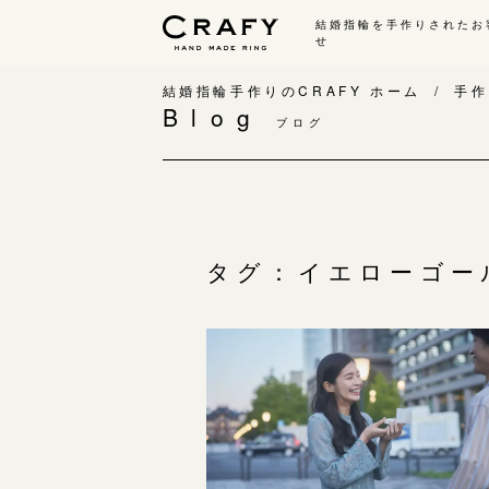
結婚指輪を手作りされたお
せ
手作り 結婚指輪・婚約指輪
結婚指輪手作りのCRAFY ホーム
手作
Blog
ブログ
手作り結婚指輪
手
ワックス制作コース（鋳造）
手
金属加工制作コース（鍛造）
お
CRAFY home.（指輪制作キット）
お
タグ：イエローゴー
結婚指輪の価格一覧
指
手作り婚約指輪
C
婚約指輪制作コース
結
ダイヤモンドプロポーズコース
婚約指輪の価格一覧