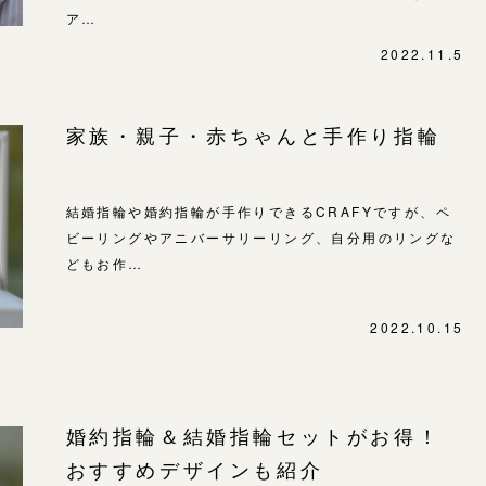
SNS・ブログ
ア…
表参道店
ブログ
2022.11.5
吉祥寺店
鎌倉店
その他
家族・親子・赤ちゃんと手作り指輪
川越店
プライバシーポリシー
用語集
軽井沢店
結婚指輪や婚約指輪が手作りできるCRAFYですが、ペ
大阪本店
ビーリングやアニバーサリーリング、自分用のリングな
どもお作…
心斎橋店
京都店
2022.10.15
広島店
婚約指輪
婚約指輪＆結婚指輪セットがお得！
結婚指輪
おすすめデザインも紹介
お客様の声