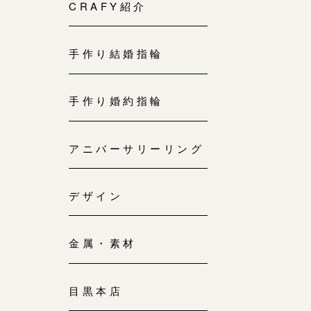
来店ご予約
CRAFY紹介
0120-690-214
手作り結婚指輪
吉祥寺店
来店ご予約
0120-690-218
手作り婚約指輪
鎌倉店
来店ご予約
アニバーサリーリング
0120-690-217
デザイン
川越店
来店ご予約
0120-998-619
金属・素材
軽井沢店
来店ご予約
0120-989-121
目黒本店