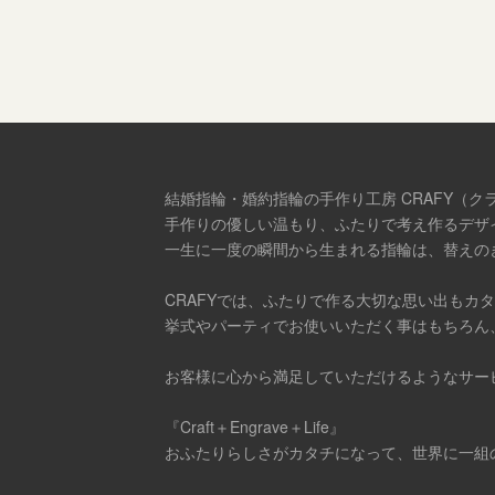
シ
ョ
ン
結婚指輪・婚約指輪の手作り工房 CRAFY（ク
手作りの優しい温もり、ふたりで考え作るデザ
一生に一度の瞬間から生まれる指輪は、替えの
CRAFYでは、ふたりで作る大切な思い出もカ
挙式やパーティでお使いいただく事はもちろん
お客様に心から満足していただけるようなサー
『Craft＋Engrave＋Life』
おふたりらしさがカタチになって、世界に一組