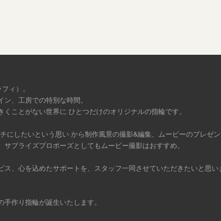
ラフィ）。
イン、工房での特別な時間。
きくことがない世界に ひとつだけのオリジナルの指輪です。
タチにしたいという思い から制作風景の撮影&編集、ムービーのプレゼ
、サプライズプロポーズとしてもムービー撮影はおすすめ。
ビス、心を込めたサポートを、スタッフ一同させていただきたいと思い
の手作り指輪が誕生いたします。