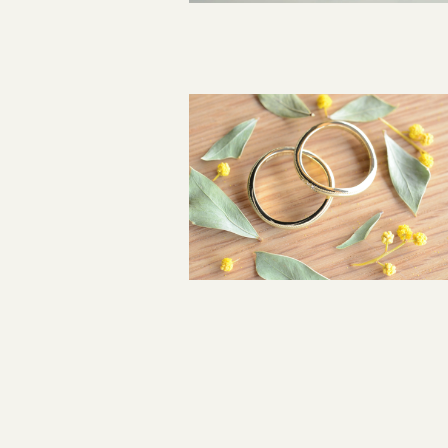
投
稿
ナ
ビ
ゲ
ー