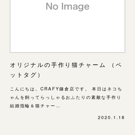
よくあるご質問
金属・素材
目黒本店
アフターケア・保証
吉祥寺店
来店ご予約
表参道店
CRAFYについて
鎌倉店
来店ご予約
吉祥寺店
SNS・ブログ
鎌倉店
川越店
来店ご予約
ブログ
オリジナルの手作り猫チャーム （ペ
川越店
ットタグ）
その他
軽井沢店
軽井沢店
来店ご予約
こんにちは。CRAFY鎌倉店です。 本日はネコち
プライバシーポリシー
大阪本店
ゃんを飼ってらっしゃるおふたりの素敵な手作り
用語集
大阪本店
来店ご予約
結婚指輪＆猫チャー…
心斎橋店
2020.1.18
京都店
投
京都店
来店ご予約
稿
ナ