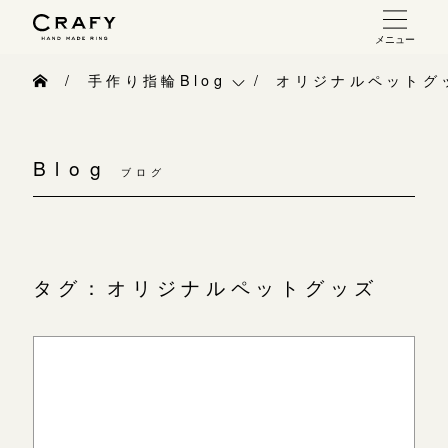
メニュー
手作り 結婚指輪・婚約指輪
手作り指輪Blog
オリジナルペットグ
手作り結婚指輪
手作り指輪Blog
ベビーリング
お問い合わせ（通話料無料）
手作り婚約指輪
Blog
10:00～18:00 /年中無休
ブログ
手作り指輪作品集
お知らせ
指輪制作の流れ
年末年始は除く
お問い合わせ
CRAFY紹介
オーダーメイド 結婚指輪・婚約指輪
お客様インタビュー
手作り結婚指輪
タグ：オリジナルペットグッズ
こちら
指輪作品集
指輪のハンドメイド・手作り
手作り婚約指輪
インタビュー
目黒本店
CRAFYについて
アニバーサリーリ
来店ご予約
工房一覧
結婚指輪手作り工房のご案内
デザイン
表参道店
来店ご予約