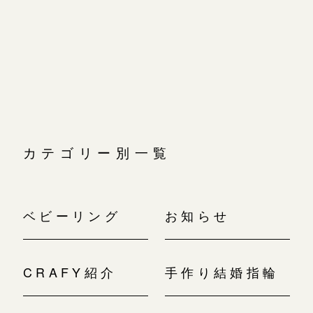
広島店
ビ
広島店
ゲ
来店ご予約
婚約指輪
ー
シ
結婚指輪
ョ
オーダーメイド
ご予約
ン
お客様の声
-
カテゴリー別一覧
ベビーリング
お知らせ
CRAFY紹介
手作り結婚指輪