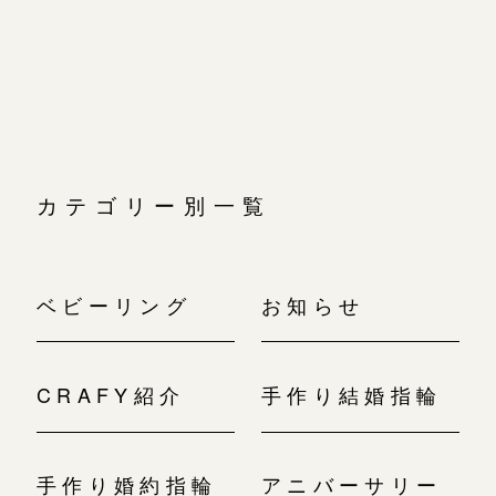
広島店
ゲ
ー
広島店
来店ご予約
婚約指輪
シ
ョ
結婚指輪
ン
オーダーメイド
ご予約
お客様の声
-
カテゴリー別一覧
ベビーリング
お知らせ
CRAFY紹介
手作り結婚指輪
手作り婚約指輪
アニバーサリー