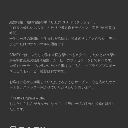
結婚指輪・婚約指輪の手作り工房 CRAFY（クラフィ）。
手作りの優しい温もり、ふたりで考え作るデザイン、工房での特別な
時間。
一生に一度の瞬間から生まれる指輪は、替えのきくことがない世界に
ひとつだけのオリジナルの指輪です。
CRAFYでは、ふたりで作る大切な思い出もカタチにしたいという思い
から制作風景の撮影&編集、ムービーのプレゼントをしております。
挙式やパーティでお使いいただく事はもちろん、サプライズプロポー
ズとしてもムービー撮影はおすすめ。
お客様に心から満足していただけるようなサービス、心を込めたサポ
ートを、スタッフ一同させていただきたいと思います。
『Craft＋Engrave＋Life』
おふたりらしさがカタチになって、世界に一組の手作り指輪が誕生い
たします。