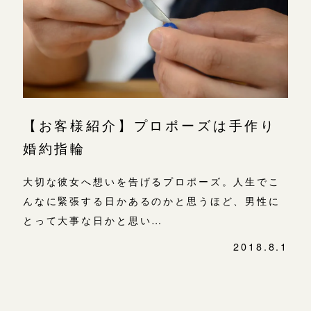
よくあるご質問
金属・素材
目黒本店
アフターケア・保証
吉祥寺店
来店ご予約
表参道店
CRAFYについて
鎌倉店
来店ご予約
吉祥寺店
SNS・ブログ
【お客様紹介】プロポーズは手作り
鎌倉店
川越店
来店ご予約
ブログ
婚約指輪
川越店
その他
大切な彼女へ想いを告げるプロポーズ。人生でこ
軽井沢店
軽井沢店
来店ご予約
んなに緊張する日かあるのかと思うほど、男性に
プライバシーポリシー
とって大事な日かと思い…
大阪本店
用語集
大阪本店
来店ご予約
2018.8.1
心斎橋店
投
稿
京都店
ナ
京都店
来店ご予約
ビ