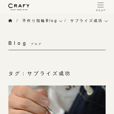
メニュー
手作り 結婚指輪・婚約指輪
手作り指輪Blog
サプライズ成功
手作り結婚指輪
手作り指輪Blog
ベビーリング
お問い合わせ（通話料無料）
手作り婚約指輪
Blog
10:00～18:00 /年中無休
ブログ
手作り指輪作品集
お知らせ
指輪制作の流れ
年末年始は除く
お問い合わせ
CRAFY紹介
オーダーメイド 結婚指輪・婚約指輪
お客様インタビュー
手作り結婚指輪
タグ：サプライズ成功
こちら
指輪作品集
指輪のハンドメイド・手作り
手作り婚約指輪
インタビュー
目黒本店
CRAFYについて
アニバーサリーリ
来店ご予約
工房一覧
結婚指輪手作り工房のご案内
デザイン
表参道店
来店ご予約