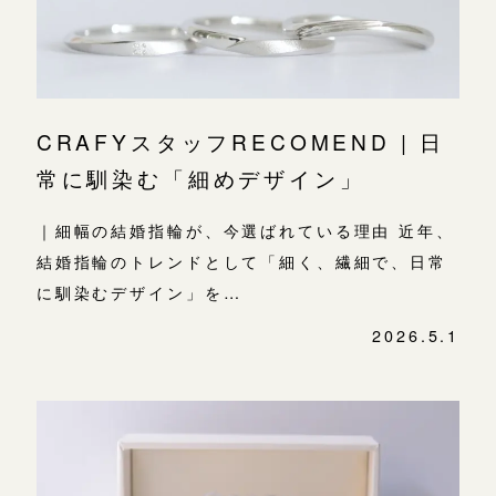
よくあるご質問
金属・素材
目黒本店
アフターケア・保証
吉祥寺店
来店ご予約
表参道店
CRAFYについて
CRAFYスタッフRECOMEND | 日
鎌倉店
来店ご予約
吉祥寺店
常に馴染む「細めデザイン」
SNS・ブログ
鎌倉店
川越店
来店ご予約
｜細幅の結婚指輪が、今選ばれている理由 近年、
ブログ
川越店
結婚指輪のトレンドとして「細く、繊細で、日常
その他
に馴染むデザイン」を…
軽井沢店
軽井沢店
来店ご予約
プライバシーポリシー
2026.5.1
大阪本店
用語集
大阪本店
来店ご予約
心斎橋店
京都店
京都店
来店ご予約