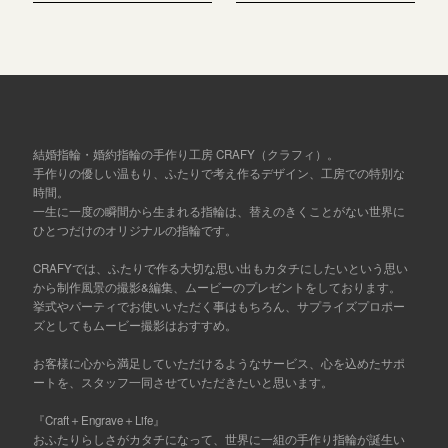
結婚指輪・婚約指輪の手作り工房 CRAFY（クラフィ）。
手作りの優しい温もり、ふたりで考え作るデザイン、工房での特別な
時間。
一生に一度の瞬間から生まれる指輪は、替えのきくことがない世界に
ひとつだけのオリジナルの指輪です。
CRAFYでは、ふたりで作る大切な思い出もカタチにしたいという思い
から制作風景の撮影&編集、ムービーのプレゼントをしております。
挙式やパーティでお使いいただく事はもちろん、サプライズプロポー
ズとしてもムービー撮影はおすすめ。
お客様に心から満足していただけるようなサービス、心を込めたサポ
ートを、スタッフ一同させていただきたいと思います。
『Craft＋Engrave＋Life』
おふたりらしさがカタチになって、世界に一組の手作り指輪が誕生い