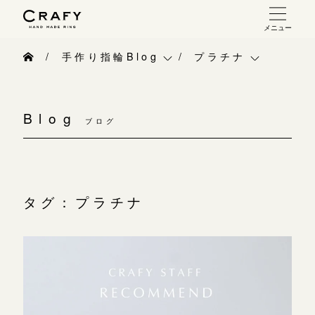
メニュー
手作り 結婚指輪・婚約指輪
手作り指輪Blog
プラチナ
手作り結婚指輪
手作り指輪Blog
ベビーリング
お問い合わせ（通話料無料）
手作り婚約指輪
Blog
10:00～18:00 /年中無休
ブログ
手作り指輪作品集
お知らせ
指輪制作の流れ
年末年始は除く
お問い合わせ
CRAFY紹介
オーダーメイド 結婚指輪・婚約指輪
お客様インタビュー
手作り結婚指輪
タグ：プラチナ
こちら
指輪作品集
指輪のハンドメイド・手作り
手作り婚約指輪
インタビュー
目黒本店
CRAFYについて
アニバーサリーリ
来店ご予約
工房一覧
結婚指輪手作り工房のご案内
デザイン
表参道店
来店ご予約