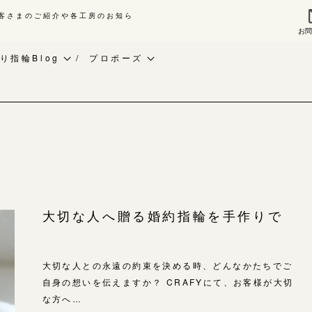
客さまのご紹介や各工房のお知ら
お
来店ご予約
お問
り指輪Blog
プロポーズ
作り指輪Blog
ベビーリング
指輪作品集
作り指輪作品集
お知らせ
インタビュー
問い合わせ
CRAFY紹介
工房一覧
客様インタビュー
手作り結婚指輪
輪のハンドメイド・手作り
手作り婚約指輪
よくあるご質問
大切な人へ贈る婚約指輪を手作りで
RAFYについて
アニバーサリーリング
アフターケア・保証
婚指輪手作り工房のご案内
デザイン
大切な人との永遠の約束を決める時、どんなかたちでご
CRAFYについて
金属・素材
自身の想いを伝えますか？ CRAFYにて、お客様が大切
な方へ…
目黒本店