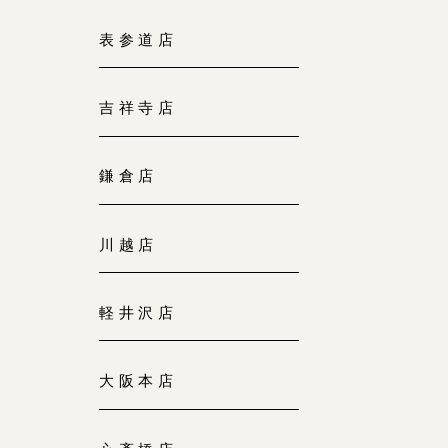
大阪本店
表参道店
来店ご予約
0120-690-255
吉祥寺店
京都店
来店ご予約
0120-690-253
鎌倉店
広島店
来店ご予約
川越店
0120-690-262
軽井沢店
オーダーメイド
ご予約
0120-690-216
大阪本店