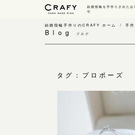
結婚指輪を手作りされたお
せ
手作り 結婚指輪・婚約指輪
結婚指輪手作りのCRAFY ホーム
手作
Blog
ブログ
手作り結婚指輪
手
ワックス制作コース（鋳造）
手
金属加工制作コース（鍛造）
お
CRAFY home.（指輪制作キット）
お
タグ：プロポーズ
結婚指輪の価格一覧
指
手作り婚約指輪
C
婚約指輪制作コース
結
ダイヤモンドプロポーズコース
婚約指輪の価格一覧