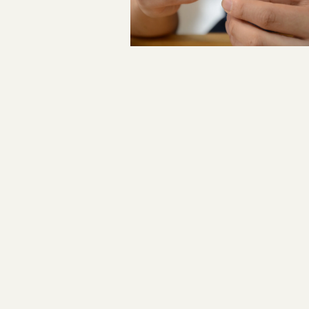
投
稿
ナ
ビ
ゲ
ー
シ
ョ
ン