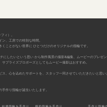
ラフィ）。
イン、工房での特別な時間。
きくことがない世界に ひとつだけのオリジナルの指輪です。
タチにしたいという思い から制作風景の撮影&編集、ムービーのプレゼ
、サプライズプロポーズとしてもムービー撮影はおすすめ。
ビス、心を込めたサポートを、スタッフ一同させていただきたいと思い
の手作り指輪が誕生いたします。
結婚指輪を手作り
婚約指輪を手作り
手作り指輪