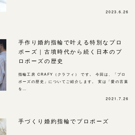
SNS・ブログ
表参道店
2023.6.26
ブログ
吉祥寺店
鎌倉店
その他
手作り婚約指輪で叶える特別なプロ
川越店
プライバシーポリシー
ポーズ｜古墳時代から続く日本のプ
用語集
軽井沢店
ロポーズの歴史
大阪本店
指輪工房 CRAFY（クラフィ） です。 今回は、「プロ
心斎橋店
ポーズの歴史」についてご紹介します。 実は「愛の言葉
京都店
を…
広島店
2021.7.26
婚約指輪
手づくり婚約指輪でプロポーズ
結婚指輪
お客様の声