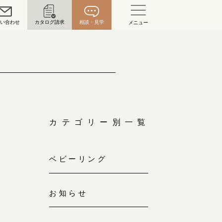
問い合わせ
カタログ請求
相談・見学
メニュー
い合わせ
お問い合わせ（通話料無料）
10:00～18:00 /年中無休
年末年始は除く
カテゴリー別一覧
こちら
ベビーリング
目黒本店
来店ご予約
0120-690-216
お知らせ
表参道店