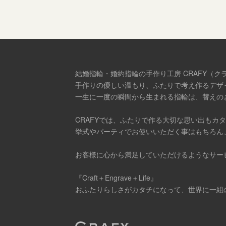
結婚指輪・婚約指輪の手作り工房 CRAFY（ク
手作りの優しい温もり、ふたりで考え作るデザ
一生に一度の瞬間から生まれる指輪は、替えの
CRAFYでは、ふたりで作る大切な思い出もカ
挙式やパーティでお使いいただく事はもちろん
お客様に心から満足していただけるようなサー
『Craft＋Engrave＋Life』
おふたりらしさがカタチになって、世界に一組