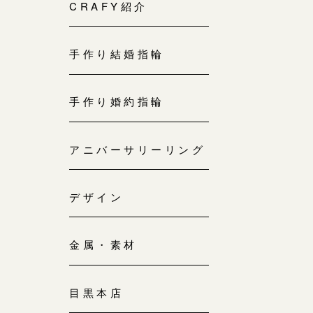
来店ご予約
CRAFY紹介
0120-690-214
手作り結婚指輪
吉祥寺店
来店ご予約
0120-690-218
手作り婚約指輪
鎌倉店
来店ご予約
アニバーサリーリング
0120-690-217
デザイン
川越店
来店ご予約
0120-998-619
金属・素材
軽井沢店
来店ご予約
0120-989-121
目黒本店