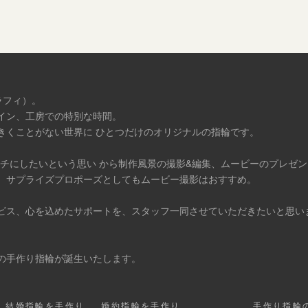
ラフィ）。
イン、工房での特別な時間。
きくことがない世界に ひとつだけのオリジナルの指輪です。
タチにしたいという思い から制作風景の撮影&編集、ムービーのプレゼ
、サプライズプロポーズとしてもムービー撮影はおすすめ。
ビス、心を込めたサポートを、スタッフ一同させていただきたいと思い
の手作り指輪が誕生いたします。
結婚指輪を手作り
婚約指輪を手作り
手作り指輪