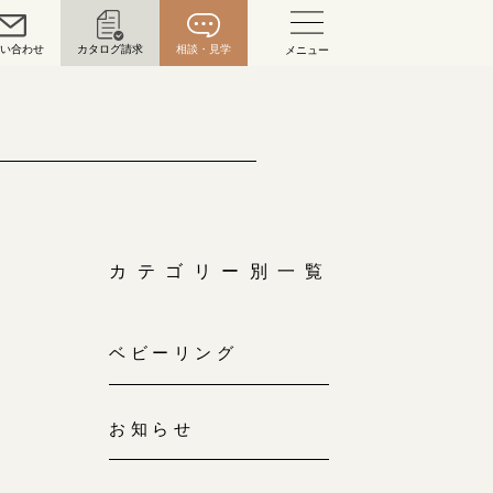
問い合わせ
カタログ請求
相談・見学
メニュー
い合わせ
お問い合わせ（通話料無料）
10:00～18:00 /年中無休
年末年始は除く
カテゴリー別一覧
こちら
ベビーリング
目黒本店
来店ご予約
0120-690-216
お知らせ
表参道店