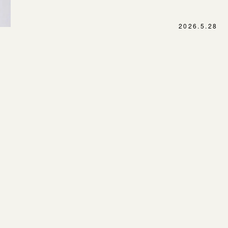
SNS・ブログ
表参道店
ブログ
2026.5.28
吉祥寺店
鎌倉店
その他
川越店
プライバシーポリシー
用語集
軽井沢店
大阪本店
心斎橋店
京都店
広島店
婚約指輪
結婚指輪
お客様の声