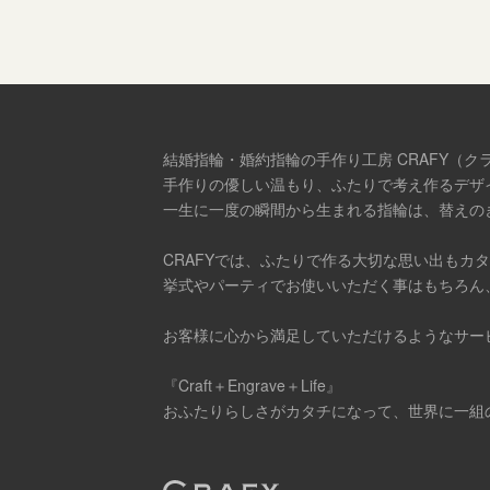
結婚指輪・婚約指輪の手作り工房 CRAFY（ク
手作りの優しい温もり、ふたりで考え作るデザ
一生に一度の瞬間から生まれる指輪は、替えの
CRAFYでは、ふたりで作る大切な思い出もカ
挙式やパーティでお使いいただく事はもちろん
お客様に心から満足していただけるようなサー
『Craft＋Engrave＋Life』
おふたりらしさがカタチになって、世界に一組