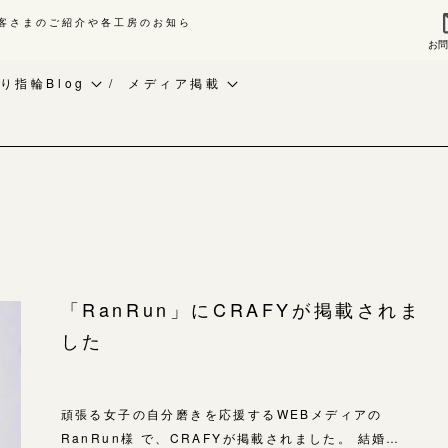
客さまのご紹介や各工房のお知ら
お
来店ご予約
お問
り指輪Blog
メディア掲載
作り指輪Blog
ベビーリング
指輪作品集
作り指輪作品集
お知らせ
インタビュー
問い合わせ
CRAFY紹介
工房一覧
客様インタビュー
手作り結婚指輪
輪のハンドメイド・手作り
手作り婚約指輪
よくあるご質問
「RanRun」にCRAFYが掲載されま
RAFYについて
アニバーサリーリング
した
アフターケア・保証
婚指輪手作り工房のご案内
デザイン
CRAFYについて
金属・素材
頑張る女子の自分磨きを応援するWEBメディアの
目黒本店
RanRun様 で、CRAFYが掲載されました。 結婚…