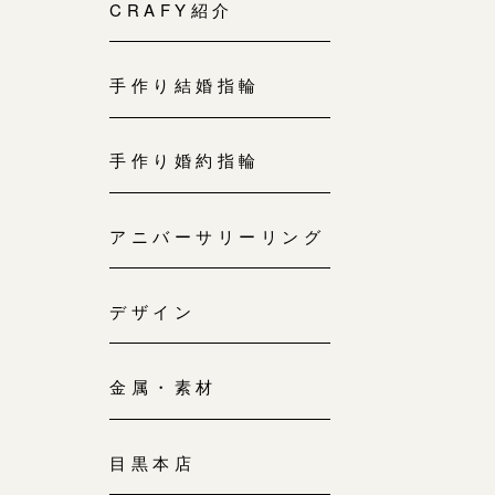
来店ご予約
CRAFY紹介
0120-690-214
手作り結婚指輪
吉祥寺店
来店ご予約
0120-690-218
手作り婚約指輪
鎌倉店
来店ご予約
アニバーサリーリング
0120-690-217
デザイン
川越店
来店ご予約
0120-998-619
金属・素材
軽井沢店
来店ご予約
0120-989-121
目黒本店