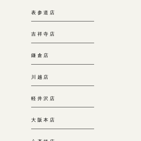
大阪本店
表参道店
来店ご予約
0120-690-255
吉祥寺店
京都店
来店ご予約
0120-690-253
鎌倉店
広島店
来店ご予約
川越店
0120-690-262
軽井沢店
オーダーメイド
ご予約
0120-690-216
大阪本店