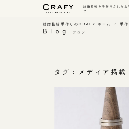
結婚指輪を手作りされたお
せ
手作り 結婚指輪・婚約指輪
結婚指輪手作りのCRAFY ホーム
手作
Blog
ブログ
手作り結婚指輪
手
ワックス制作コース（鋳造）
手
金属加工制作コース（鍛造）
お
CRAFY home.（指輪制作キット）
お
タグ：メディア掲載
結婚指輪の価格一覧
指
手作り婚約指輪
C
婚約指輪制作コース
結
ダイヤモンドプロポーズコース
婚約指輪の価格一覧