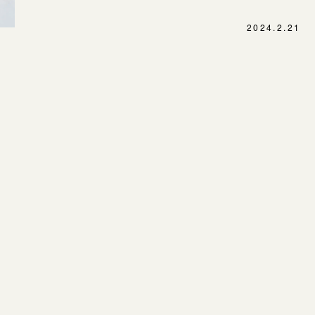
SNS・ブログ
表参道店
2024.2.21
ブログ
吉祥寺店
鎌倉店
その他
川越店
プライバシーポリシー
用語集
軽井沢店
大阪本店
心斎橋店
京都店
広島店
婚約指輪
結婚指輪
お客様の声