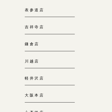
大阪本店
表参道店
来店ご予約
0120-690-255
吉祥寺店
京都店
来店ご予約
0120-690-253
鎌倉店
広島店
来店ご予約
川越店
0120-690-262
軽井沢店
オーダーメイド
ご予約
0120-690-216
大阪本店