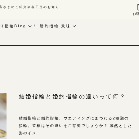
客さまのご紹介や各工房のお知ら
お
来店ご予約
お問
り指輪Blog
婚約指輪 意味
作り指輪Blog
ベビーリング
指輪作品集
作り指輪作品集
お知らせ
インタビュー
問い合わせ
CRAFY紹介
工房一覧
客様インタビュー
手作り結婚指輪
輪のハンドメイド・手作り
手作り婚約指輪
よくあるご質問
結婚指輪と婚約指輪の違いって何？
RAFYについて
アニバーサリーリング
アフターケア・保証
婚指輪手作り工房のご案内
デザイン
結婚指輪と婚約指輪、ウエディングにまつわる2種類の
CRAFYについて
金属・素材
指輪。皆様はその違いをご存知でしょうか？ 漠然とした
形のイメ…
目黒本店