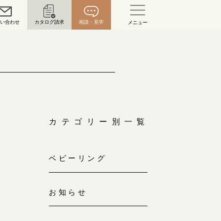
問い合わせ
カタログ請求
相談・見学
メニュー
い合わせ
お問い合わせ（通話料無料）
10:00～18:00 /年中無休
年末年始は除く
カテゴリー別一覧
こちら
ベビーリング
目黒本店
来店ご予約
0120-690-216
お知らせ
表参道店