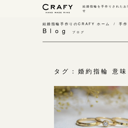
結婚指輪を手作りされたお
せ
手作り 結婚指輪・婚約指輪
結婚指輪手作りのCRAFY ホーム
手作
Blog
ブログ
手作り結婚指輪
手
ワックス制作コース（鋳造）
手
金属加工制作コース（鍛造）
お
CRAFY home.（指輪制作キット）
お
タグ：婚約指輪 意味
結婚指輪の価格一覧
指
手作り婚約指輪
C
婚約指輪制作コース
結
ダイヤモンドプロポーズコース
婚約指輪の価格一覧