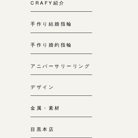
来店ご予約
CRAFY紹介
0120-690-214
手作り結婚指輪
吉祥寺店
来店ご予約
0120-690-218
手作り婚約指輪
鎌倉店
来店ご予約
アニバーサリーリング
0120-690-217
デザイン
川越店
来店ご予約
0120-998-619
金属・素材
軽井沢店
来店ご予約
0120-989-121
目黒本店