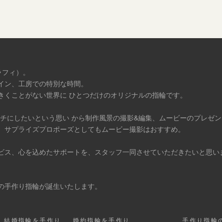
ラフィ）。
イン、工房での特別な時間。
きくことがない世界に ひとつだけのオリジナルの指輪です。
タチにしたいという思い から制作風景の撮影&編集、ムービーのプレゼ
、サプライズプロポーズとしてもムービー撮影はおすすめ。
ビス、心を込めたサポートを、スタッフ一同させていただきたいと思い
の手作り指輪が誕生いたします。
結婚指輪を手作り
婚約指輪を手作り
手作り指輪