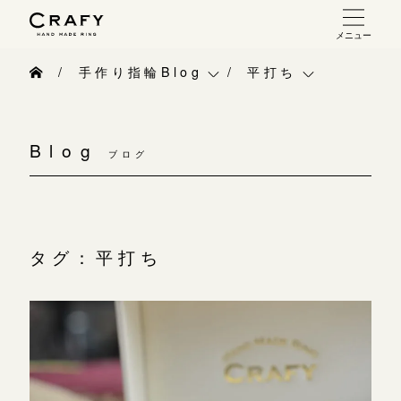
メニュー
手作り 結婚指輪・婚約指輪
手作り指輪Blog
平打ち
手作り結婚指輪
手作り指輪Blog
ベビーリング
お問い合わせ（通話料無料）
手作り婚約指輪
Blog
10:00～18:00 /年中無休
ブログ
手作り指輪作品集
お知らせ
指輪制作の流れ
年末年始は除く
お問い合わせ
CRAFY紹介
オーダーメイド 結婚指輪・婚約指輪
お客様インタビュー
手作り結婚指輪
タグ：平打ち
こちら
指輪作品集
指輪のハンドメイド・手作り
手作り婚約指輪
インタビュー
目黒本店
CRAFYについて
アニバーサリーリ
来店ご予約
工房一覧
結婚指輪手作り工房のご案内
デザイン
表参道店
来店ご予約