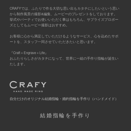
CRAFYでは、ふたりで作る大切な思い出もカタチにしたいという思い
から制作風景の撮影&編集、ムービーのプレゼントをしております。
挙式やパーティでお使いいただく事はもちろん、サプライズプロポー
ズとしてもムービー撮影はおすすめ。
お客様に心から満足していただけるようなサービス、心を込めたサポ
ートを、スタッフ一同させていただきたいと思います。
『Craft＋Engrave＋Life』
おふたりらしさがカタチになって、世界に一組の手作り指輪が誕生い
たします。
自分だけの
オリジナル結婚指輪・婚約指輪を手作り
（ハンドメイド）
結婚指輪を手作り