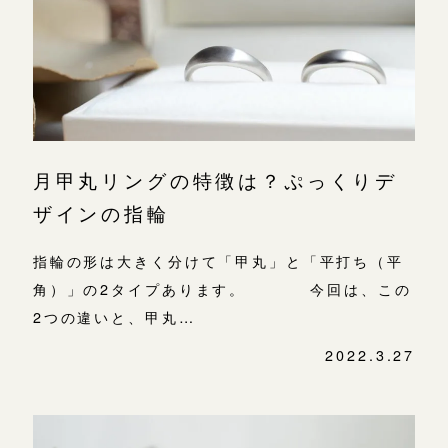
よくあるご質問
金属・素材
目黒本店
アフターケア・保証
吉祥寺店
来店ご予約
表参道店
CRAFYについて
鎌倉店
来店ご予約
吉祥寺店
SNS・ブログ
月甲丸リングの特徴は？ぷっくりデ
鎌倉店
川越店
来店ご予約
ブログ
ザインの指輪
川越店
その他
指輪の形は大きく分けて「甲丸」と「平打ち（平
軽井沢店
軽井沢店
来店ご予約
角）」の2タイプあります。 今回は、この
プライバシーポリシー
2つの違いと、甲丸…
大阪本店
用語集
大阪本店
来店ご予約
2022.3.27
心斎橋店
京都店
京都店
来店ご予約