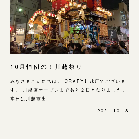
よくあるご質問
金属・素材
目黒本店
アフターケア・保証
吉祥寺店
来店ご予約
表参道店
CRAFYについて
鎌倉店
来店ご予約
吉祥寺店
SNS・ブログ
鎌倉店
川越店
来店ご予約
ブログ
10月恒例の！川越祭り
川越店
その他
みなさまこんにちは。 CRAFY川越店でございま
軽井沢店
軽井沢店
来店ご予約
す。 川越店オープンまであと２日となりました。
プライバシーポリシー
大阪本店
本日は川越市出…
用語集
大阪本店
来店ご予約
2021.10.13
心斎橋店
投
稿
京都店
ナ
京都店
来店ご予約
ビ