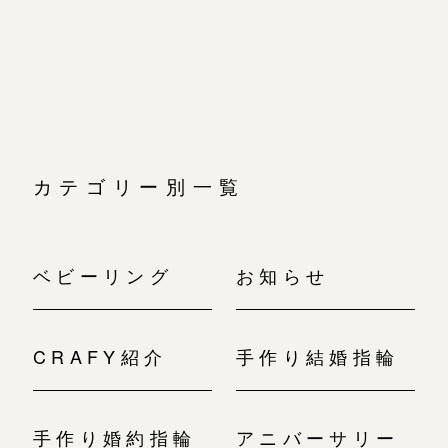
広島店
ゲ
ー
広島店
来店ご予約
婚約指輪
シ
ョ
結婚指輪
ン
オーダーメイド
ご予約
お客様の声
-
カテゴリー別一覧
ベビーリング
お知らせ
CRAFY紹介
手作り結婚指輪
手作り婚約指輪
アニバーサリー