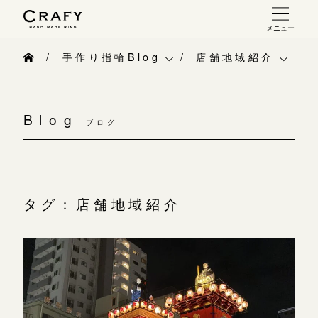
メニュー
手作り 結婚指輪・婚約指輪
手作り指輪Blog
店舗地域紹介
手作り結婚指輪
手作り指輪Blog
ベビーリング
お問い合わせ（通話料無料）
手作り婚約指輪
Blog
10:00～18:00 /年中無休
ブログ
手作り指輪作品集
お知らせ
指輪制作の流れ
年末年始は除く
お問い合わせ
CRAFY紹介
オーダーメイド 結婚指輪・婚約指輪
お客様インタビュー
手作り結婚指輪
タグ：店舗地域紹介
こちら
指輪作品集
指輪のハンドメイド・手作り
手作り婚約指輪
インタビュー
目黒本店
CRAFYについて
アニバーサリーリ
来店ご予約
工房一覧
結婚指輪手作り工房のご案内
デザイン
表参道店
来店ご予約