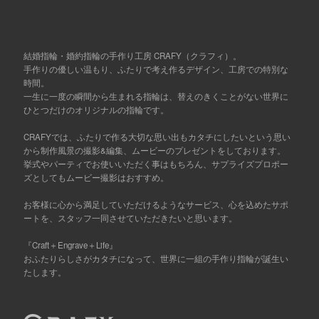
結婚指輪・婚約指輪の手作り工房 CRAFY（クラフィ）。
手作りの優しい温もり、ふたりで考え作るデザイン、工房での特別な
時間。
一生に一度の瞬間から生まれる指輪は、替えのきくことがない世界に
ひとつだけのオリジナルの指輪です。
CRAFYでは、ふたりで作る大切な思い出もカタチにしたいという思い
から制作風景の撮影&編集、ムービーのプレゼントをしております。
挙式やパーティでお使いいただく事はもちろん、サプライズプロポー
ズとしてもムービー撮影はおすすめ。
お客様に心から満足していただけるようなサービス、心を込めたサポ
ートを、スタッフ一同させていただきたいと思います。
『Craft＋Engrave＋Life』
おふたりらしさがカタチになって、世界に一組の手作り指輪が誕生い
たします。