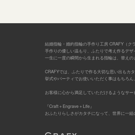
結婚指輪・婚約指輪の手作り工房 CRAFY（ク
手作りの優しい温もり、ふたりで考え作るデザ
一生に一度の瞬間から生まれる指輪は、替えの
CRAFYでは、ふたりで作る大切な思い出もカ
挙式やパーティでお使いいただく事はもちろん
お客様に心から満足していただけるようなサー
『Craft＋Engrave＋Life』
おふたりらしさがカタチになって、世界に一組