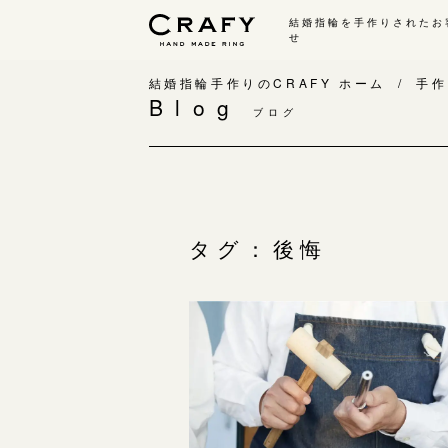
結婚指輪を手作りされたお
せ
手作り 結婚指輪・婚約指輪
結婚指輪手作りのCRAFY ホーム
手作
Blog
ブログ
手作り結婚指輪
手
ワックス制作コース（鋳造）
手
金属加工制作コース（鍛造）
お
CRAFY home.（指輪制作キット）
お
タグ：後悔
結婚指輪の価格一覧
指
手作り婚約指輪
C
婚約指輪制作コース
結
ダイヤモンドプロポーズコース
婚約指輪の価格一覧