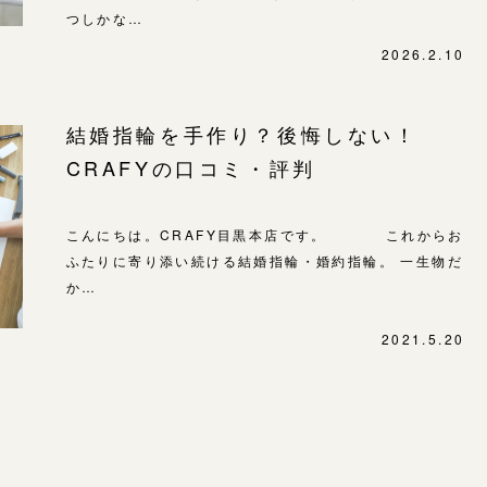
SNS・ブログ
つしかな…
表参道店
ブログ
2026.2.10
吉祥寺店
鎌倉店
その他
結婚指輪を手作り？後悔しない！
川越店
プライバシーポリシー
CRAFYの口コミ・評判
用語集
軽井沢店
大阪本店
こんにちは。CRAFY目黒本店です。 これからお
ふたりに寄り添い続ける結婚指輪・婚約指輪。 一生物だ
心斎橋店
か…
京都店
2021.5.20
広島店
婚約指輪
結婚指輪
お客様の声