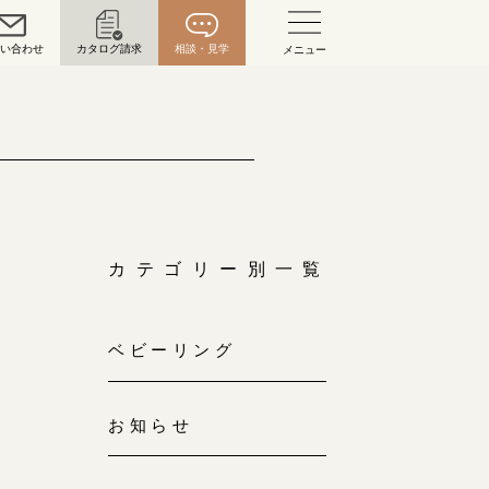
問い合わせ
カタログ請求
相談・見学
メニュー
い合わせ
お問い合わせ（通話料無料）
10:00～18:00 /年中無休
年末年始は除く
カテゴリー別一覧
こちら
ベビーリング
目黒本店
来店ご予約
0120-690-216
お知らせ
表参道店