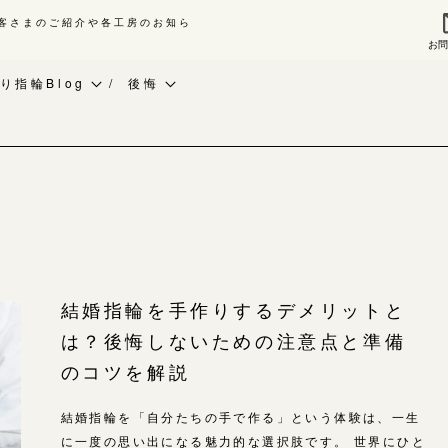
客さまのご紹介や各工房のお知ら
お
来店ご予約
お問
り指輪Blog
後悔
作り指輪Blog
ベビーリング
指輪作品集
作り指輪作品集
お知らせ
インタビュー
問い合わせ
CRAFY紹介
工房一覧
客様インタビュー
手作り結婚指輪
輪のハンドメイド・手作り
手作り婚約指輪
よくあるご質問
結婚指輪を手作りするデメリットと
RAFYについて
アニバーサリーリング
は？後悔しないための注意点と準備
アフターケア・保証
婚指輪手作り工房のご案内
デザイン
のコツを解説
CRAFYについて
金属・素材
結婚指輪を「自分たちの手で作る」という体験は、一生
目黒本店
に一度の思い出になる魅力的な選択肢です。 世界にひと