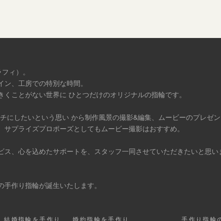
ラフィ）。
イン、工房での特別な時間。
きくことがない世界に ひとつだけのオリジナルの指輪です。
タチにしたいという思い から制作風景の撮影&編集、ムービーのプレゼ
、サプライズプロポーズとしてもムービー撮影はおすすめ。
ビス、心を込めたサポートを、スタッフ一同させていただきたいと思い
の手作り指輪が誕生いたします。
結婚指輪を手作り
婚約指輪を手作り
手作り指輪