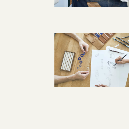
指輪制作の流れ
オーダーメイド 結婚指輪・婚約指輪
投
稿
ナ
ビ
ゲ