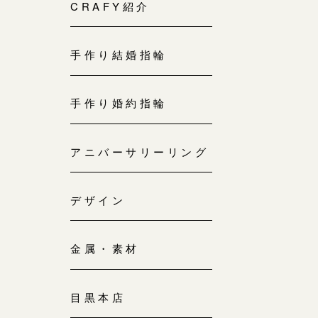
来店ご予約
CRAFY紹介
0120-690-214
手作り結婚指輪
吉祥寺店
来店ご予約
0120-690-218
手作り婚約指輪
鎌倉店
来店ご予約
アニバーサリーリング
0120-690-217
デザイン
川越店
来店ご予約
0120-998-619
金属・素材
軽井沢店
来店ご予約
0120-989-121
目黒本店