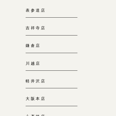
大阪本店
表参道店
来店ご予約
0120-690-255
吉祥寺店
京都店
来店ご予約
0120-690-253
鎌倉店
広島店
来店ご予約
川越店
0120-690-262
軽井沢店
オーダーメイド
ご予約
0120-690-216
大阪本店