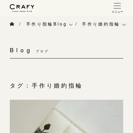
メニュー
手作り 結婚指輪・婚約指輪
手作り指輪Blog
手作り婚約指輪
手作り結婚指輪
手作り指輪Blog
ベビーリング
お問い合わせ（通話料無料）
手作り婚約指輪
Blog
10:00～18:00 /年中無休
ブログ
手作り指輪作品集
お知らせ
指輪制作の流れ
年末年始は除く
お問い合わせ
CRAFY紹介
オーダーメイド 結婚指輪・婚約指輪
お客様インタビュー
手作り結婚指輪
タグ：手作り婚約指輪
こちら
指輪作品集
指輪のハンドメイド・手作り
手作り婚約指輪
インタビュー
目黒本店
CRAFYについて
アニバーサリーリ
来店ご予約
工房一覧
結婚指輪手作り工房のご案内
デザイン
表参道店
来店ご予約