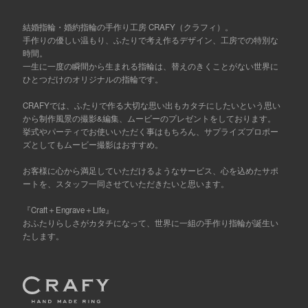
結婚指輪・婚約指輪の手作り工房 CRAFY（クラフィ）。
手作りの優しい温もり、ふたりで考え作るデザイン、工房での特別な
時間。
一生に一度の瞬間から生まれる指輪は、替えのきくことがない世界に
ひとつだけのオリジナルの指輪です。
CRAFYでは、ふたりで作る大切な思い出もカタチにしたいという思い
から制作風景の撮影&編集、ムービーのプレゼントをしております。
挙式やパーティでお使いいただく事はもちろん、サプライズプロポー
ズとしてもムービー撮影はおすすめ。
お客様に心から満足していただけるようなサービス、心を込めたサポ
ートを、スタッフ一同させていただきたいと思います。
『Craft＋Engrave＋Life』
おふたりらしさがカタチになって、世界に一組の手作り指輪が誕生い
たします。