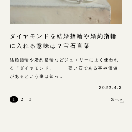
ダイヤモンドを結婚指輪や婚約指輪
に入れる意味は？宝石言葉
結婚指輪や婚約指輪などジュエリーによく使われ
る「ダイヤモンド」 硬い石である事や価値
があるという事は知っ…
2022.4.3
投
稿
1
2
3
次へ »
ナ
ビ
ゲ
ー
シ