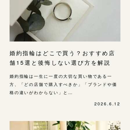
よくあるご質問
金属・素材
目黒本店
アフターケア・保証
吉祥寺店
来店ご予約
表参道店
CRAFYについて
鎌倉店
来店ご予約
吉祥寺店
SNS・ブログ
婚約指輪はどこで買う？おすすめ店
鎌倉店
川越店
来店ご予約
ブログ
舗15選と後悔しない選び方を解説
川越店
その他
婚約指輪は一生に一度の大切な買い物である一
軽井沢店
軽井沢店
来店ご予約
方、「どの店舗で購入すべきか」「ブランドや価
プライバシーポリシー
大阪本店
格の違いがわからない」と…
用語集
大阪本店
来店ご予約
2026.6.12
心斎橋店
京都店
京都店
来店ご予約