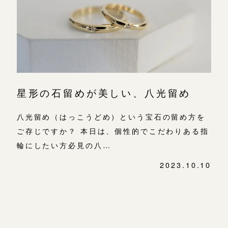
よくあるご質問
金属・素材
目黒本店
アフターケア・保証
吉祥寺店
来店ご予約
表参道店
CRAFYについて
鎌倉店
来店ご予約
吉祥寺店
SNS・ブログ
星形の石留めが美しい、八光留め
鎌倉店
川越店
来店ご予約
ブログ
川越店
八光留め（はっこうどめ）という宝石の留め方を
その他
ご存じですか？ 本日は、個性的でこだわりある指
軽井沢店
軽井沢店
来店ご予約
輪にしたい方必見の八…
プライバシーポリシー
大阪本店
2023.10.10
用語集
投
大阪本店
来店ご予約
心斎橋店
稿
ナ
ビ
京都店
京都店
来店ご予約
ゲ
ー