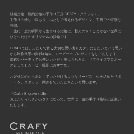
結婚指輪・婚約指輪の手作り工房 CRAFY（クラフィ）。
手作りの優しい温もり、ふたりで考え作るデザイン、工房での特別な
時間。
一生に一度の瞬間から生まれる指輪は、替えのきくことがない世界に
ひとつだけのオリジナルの指輪です。
CRAFYでは、ふたりで作る大切な思い出もカタチにしたいという思い
から制作風景の撮影&編集、ムービーのプレゼントをしております。
挙式やパーティでお使いいただく事はもちろん、サプライズプロポー
ズとしてもムービー撮影はおすすめ。
お客様に心から満足していただけるようなサービス、心を込めたサポ
ートを、スタッフ一同させていただきたいと思います。
『Craft＋Engrave＋Life』
おふたりらしさがカタチになって、世界に一組の手作り指輪が誕生い
たします。