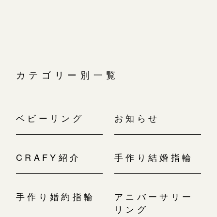
広島店
シ
広島店
ョ
来店ご予約
婚約指輪
ン
結婚指輪
オーダーメイド
ご予約
お客様の声
カテゴリー別一覧
-
ベビーリング
お知らせ
CRAFY紹介
手作り結婚指輪
手作り婚約指輪
アニバーサリー
リング