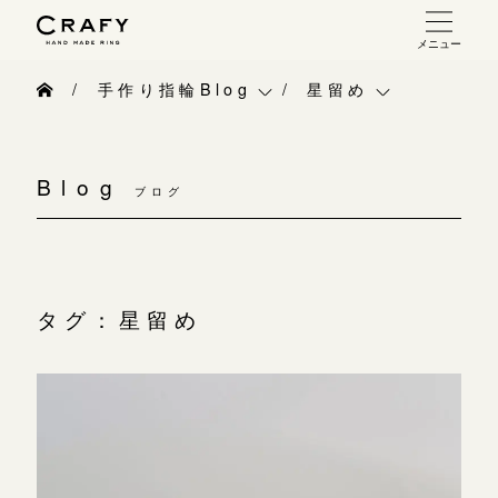
メニュー
手作り 結婚指輪・婚約指輪
手作り指輪Blog
星留め
手作り結婚指輪
手作り指輪Blog
ベビーリング
お問い合わせ（通話料無料）
手作り婚約指輪
Blog
10:00～18:00 /年中無休
ブログ
手作り指輪作品集
お知らせ
指輪制作の流れ
年末年始は除く
お問い合わせ
CRAFY紹介
オーダーメイド 結婚指輪・婚約指輪
お客様インタビュー
手作り結婚指輪
タグ：星留め
こちら
指輪作品集
指輪のハンドメイド・手作り
手作り婚約指輪
インタビュー
目黒本店
CRAFYについて
アニバーサリーリ
来店ご予約
工房一覧
結婚指輪手作り工房のご案内
デザイン
表参道店
来店ご予約