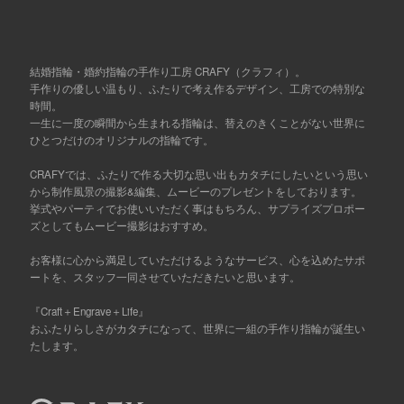
結婚指輪・婚約指輪の手作り工房 CRAFY（クラフィ）。
手作りの優しい温もり、ふたりで考え作るデザイン、工房での特別な
時間。
一生に一度の瞬間から生まれる指輪は、替えのきくことがない世界に
ひとつだけのオリジナルの指輪です。
CRAFYでは、ふたりで作る大切な思い出もカタチにしたいという思い
から制作風景の撮影&編集、ムービーのプレゼントをしております。
挙式やパーティでお使いいただく事はもちろん、サプライズプロポー
ズとしてもムービー撮影はおすすめ。
お客様に心から満足していただけるようなサービス、心を込めたサポ
ートを、スタッフ一同させていただきたいと思います。
『Craft＋Engrave＋Life』
おふたりらしさがカタチになって、世界に一組の手作り指輪が誕生い
たします。