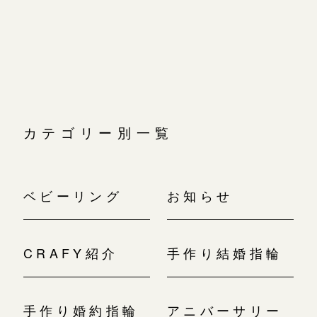
広島店
ゲ
ー
広島店
来店ご予約
婚約指輪
シ
ョ
結婚指輪
ン
オーダーメイド
ご予約
お客様の声
-
カテゴリー別一覧
ベビーリング
お知らせ
CRAFY紹介
手作り結婚指輪
手作り婚約指輪
アニバーサリー