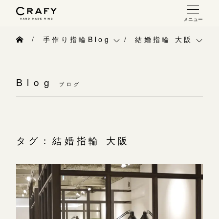
メニュー
手作り 結婚指輪・婚約指輪
手作り指輪Blog
結婚指輪 大阪
手作り結婚指輪
手作り指輪Blog
ベビーリング
お問い合わせ（通話料無料）
手作り婚約指輪
Blog
10:00～18:00 /年中無休
ブログ
手作り指輪作品集
お知らせ
指輪制作の流れ
年末年始は除く
お問い合わせ
CRAFY紹介
オーダーメイド 結婚指輪・婚約指輪
お客様インタビュー
手作り結婚指輪
タグ：結婚指輪 大阪
こちら
指輪作品集
指輪のハンドメイド・手作り
手作り婚約指輪
インタビュー
目黒本店
CRAFYについて
アニバーサリーリ
来店ご予約
工房一覧
結婚指輪手作り工房のご案内
デザイン
表参道店
来店ご予約