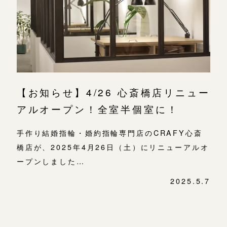
よくあるご質問
金属・素材
目黒本店
アフターケア・保証
吉祥寺店
来店ご予約
表参道店
CRAFYについて
鎌倉店
来店ご予約
吉祥寺店
SNS・ブログ
【お知らせ】4/26 心斎橋店リニュー
鎌倉店
川越店
来店ご予約
ブログ
アルオープン！全室半個室に！
川越店
その他
手作り結婚指輪・婚約指輪専門店のCRAFY心斎
軽井沢店
軽井沢店
来店ご予約
橋店が、2025年4月26日（土）にリニューアルオ
プライバシーポリシー
大阪本店
ープンしました…
用語集
大阪本店
来店ご予約
2025.5.7
心斎橋店
投
稿
京都店
京都店
ナ
来店ご予約
ビ