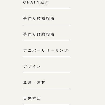
来店ご予約
CRAFY紹介
0120-690-214
手作り結婚指輪
吉祥寺店
来店ご予約
0120-690-218
手作り婚約指輪
鎌倉店
来店ご予約
アニバーサリーリング
0120-690-217
デザイン
川越店
来店ご予約
0120-998-619
金属・素材
軽井沢店
来店ご予約
0120-989-121
目黒本店