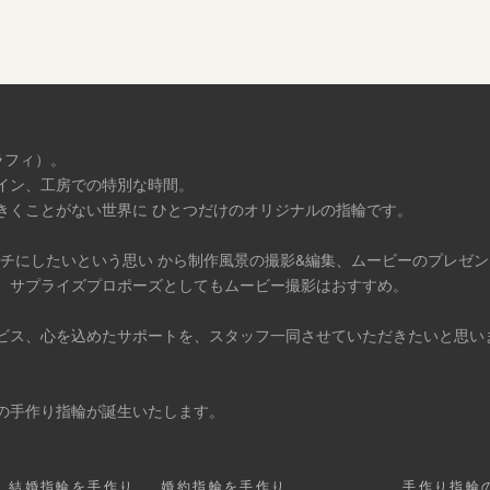
ラフィ）。
イン、工房での特別な時間。
きくことがない世界に ひとつだけのオリジナルの指輪です。
タチにしたいという思い から制作風景の撮影&編集、ムービーのプレゼ
、サプライズプロポーズとしてもムービー撮影はおすすめ。
ビス、心を込めたサポートを、スタッフ一同させていただきたいと思い
の手作り指輪が誕生いたします。
結婚指輪を手作り
婚約指輪を手作り
手作り指輪