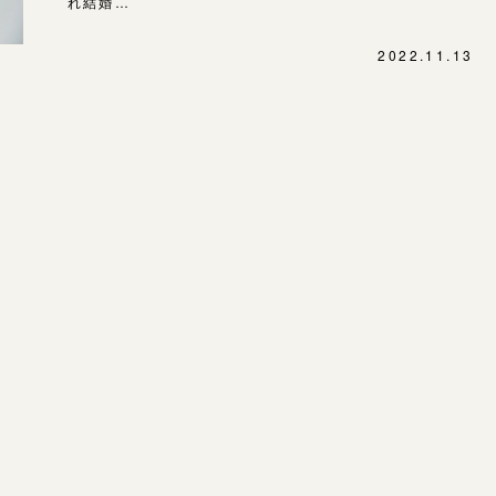
れ結婚…
SNS・ブログ
表参道店
ブログ
2022.11.13
吉祥寺店
鎌倉店
その他
川越店
プライバシーポリシー
用語集
軽井沢店
大阪本店
心斎橋店
京都店
広島店
婚約指輪
結婚指輪
お客様の声