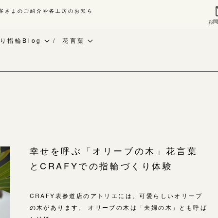
客さまのご紹介や各工房のお知ら
お
来店ご予約
お問
り指輪Blog
花言葉
作り指輪Blog
ベビーリング
指輪作品集
作り指輪作品集
お知らせ
インタビュー
問い合わせ
CRAFY紹介
工房一覧
客様インタビュー
手作り結婚指輪
輪のハンドメイド・手作り
手作り婚約指輪
よくあるご質問
幸せを呼ぶ「オリーブの木」花言葉
RAFYについて
アニバーサリーリング
とCRAFYでの指輪づくり体験
アフターケア・保証
婚指輪手作り工房のご案内
デザイン
CRAFYについて
金属・素材
CRAFY表参道店のアトリエには、可愛らしいオリーブ
の木があります。 オリーブの木は「夫婦の木」とも呼ば
目黒本店