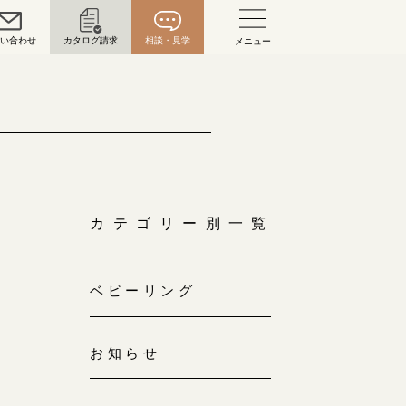
問い合わせ
カタログ請求
相談・見学
メニュー
い合わせ
お問い合わせ（通話料無料）
10:00～18:00 /年中無休
年末年始は除く
カテゴリー別一覧
こちら
ベビーリング
目黒本店
来店ご予約
0120-690-216
お知らせ
表参道店