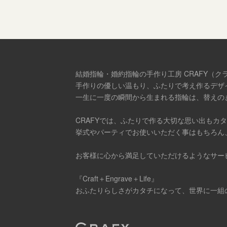
結婚指輪・婚約指輪の手作り工房 CRAFY（ク
手作りの優しい温もり、ふたりで考え作るデザ
一生に一度の瞬間から生まれる指輪は、替えの
CRAFYでは、ふたりで作る大切な思い出もカ
挙式やパーティでお使いいただく事はもちろん
お客様に心から満足していただけるようなサー
『Craft＋Engrave＋Life』
おふたりらしさがカタチになって、世界に一組