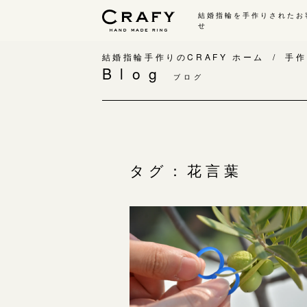
結婚指輪を手作りされたお
せ
手作り 結婚指輪・婚約指輪
結婚指輪手作りのCRAFY ホーム
手作
Blog
ブログ
手作り結婚指輪
手
ワックス制作コース（鋳造）
手
金属加工制作コース（鍛造）
お
CRAFY home.（指輪制作キット）
お
タグ：花言葉
結婚指輪の価格一覧
指
手作り婚約指輪
C
婚約指輪制作コース
結
ダイヤモンドプロポーズコース
婚約指輪の価格一覧