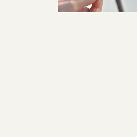
指輪制作の流れ
投
オーダーメイド 結婚指輪・婚約指輪
稿
ナ
ビ
ゲ
ー
シ
ョ
ン