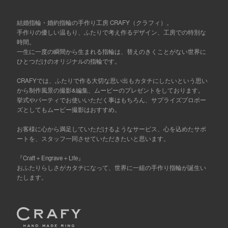
結婚指輪・婚約指輪の手作り工房 CRAFY（クラフィ）。
手作りの優しい温もり、ふたりで考え作るデザイン、工房での特別な
時間。
一生に一度の瞬間から生まれる指輪は、替えのきくことがない世界に
ひとつだけのオリジナルの指輪です。
CRAFYでは、ふたりで作る大切な思い出もカタチにしたいという思い
から制作風景の撮影&編集、ムービーのプレゼントをしております。
挙式やパーティでお使いいただく事はもちろん、サプライズプロポー
ズとしてもムービー撮影はおすすめ。
お客様に心から満足していただけるようなサービス、心を込めたサポ
ートを、スタッフ一同させていただきたいと思います。
『Craft＋Engrave＋Life』
おふたりらしさがカタチになって、世界に一組の手作り指輪が誕生い
たします。