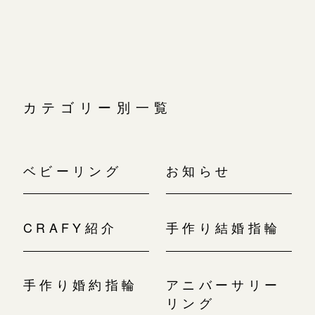
広島店
シ
ョ
広島店
来店ご予約
婚約指輪
ン
結婚指輪
オーダーメイド
ご予約
お客様の声
カテゴリー別一覧
-
ベビーリング
お知らせ
CRAFY紹介
手作り結婚指輪
手作り婚約指輪
アニバーサリー
リング