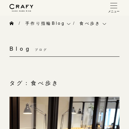
メニュー
手作り 結婚指輪・婚約指輪
手作り指輪Blog
食べ歩き
手作り結婚指輪
手作り指輪Blog
ベビーリング
お問い合わせ（通話料無料）
手作り婚約指輪
Blog
10:00～18:00 /年中無休
ブログ
手作り指輪作品集
お知らせ
指輪制作の流れ
年末年始は除く
お問い合わせ
CRAFY紹介
オーダーメイド 結婚指輪・婚約指輪
お客様インタビュー
手作り結婚指輪
タグ：食べ歩き
こちら
指輪作品集
指輪のハンドメイド・手作り
手作り婚約指輪
インタビュー
目黒本店
CRAFYについて
アニバーサリーリ
来店ご予約
工房一覧
結婚指輪手作り工房のご案内
デザイン
表参道店
来店ご予約