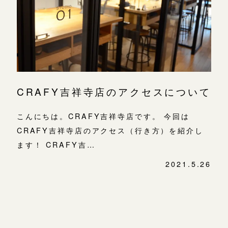
よくあるご質問
金属・素材
目黒本店
アフターケア・保証
吉祥寺店
来店ご予約
表参道店
CRAFYについて
鎌倉店
来店ご予約
吉祥寺店
SNS・ブログ
CRAFY吉祥寺店のアクセスについて
鎌倉店
川越店
来店ご予約
ブログ
こんにちは。CRAFY吉祥寺店です。 今回は
川越店
CRAFY吉祥寺店のアクセス（行き方）を紹介し
その他
軽井沢店
軽井沢店
来店ご予約
ます！ CRAFY吉…
プライバシーポリシー
大阪本店
2021.5.26
用語集
投
大阪本店
来店ご予約
稿
心斎橋店
ナ
ビ
京都店
京都店
来店ご予約
ゲ
ー