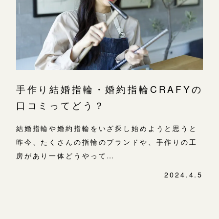
よくあるご質問
金属・素材
目黒本店
アフターケア・保証
吉祥寺店
来店ご予約
表参道店
CRAFYについて
鎌倉店
来店ご予約
吉祥寺店
SNS・ブログ
手作り結婚指輪・婚約指輪CRAFYの
鎌倉店
川越店
来店ご予約
ブログ
口コミってどう？
川越店
その他
結婚指輪や婚約指輪をいざ探し始めようと思うと
軽井沢店
軽井沢店
来店ご予約
昨今、たくさんの指輪のブランドや、手作りの工
プライバシーポリシー
大阪本店
房があり一体どうやって…
用語集
大阪本店
来店ご予約
2024.4.5
心斎橋店
投
稿
京都店
京都店
ナ
来店ご予約
ビ