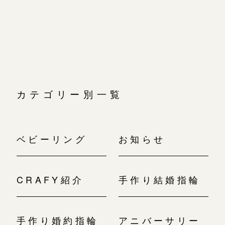
広島店
ゲ
ー
広島店
来店ご予約
婚約指輪
シ
ョ
結婚指輪
ン
オーダーメイド
ご予約
お客様の声
-
カテゴリー別一覧
ベビーリング
お知らせ
CRAFY紹介
手作り結婚指輪
手作り婚約指輪
アニバーサリー