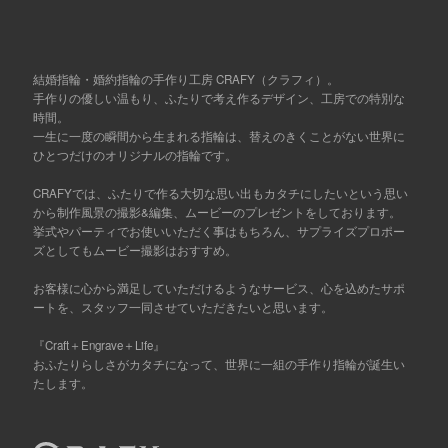
結婚指輪・婚約指輪の手作り工房 CRAFY（クラフィ）。
手作りの優しい温もり、ふたりで考え作るデザイン、工房での特別な
時間。
一生に一度の瞬間から生まれる指輪は、替えのきくことがない世界に
ひとつだけのオリジナルの指輪です。
CRAFYでは、ふたりで作る大切な思い出もカタチにしたいという思い
から制作風景の撮影&編集、ムービーのプレゼントをしております。
挙式やパーティでお使いいただく事はもちろん、サプライズプロポー
ズとしてもムービー撮影はおすすめ。
お客様に心から満足していただけるようなサービス、心を込めたサポ
ートを、スタッフ一同させていただきたいと思います。
『Craft＋Engrave＋Life』
おふたりらしさがカタチになって、世界に一組の手作り指輪が誕生い
たします。