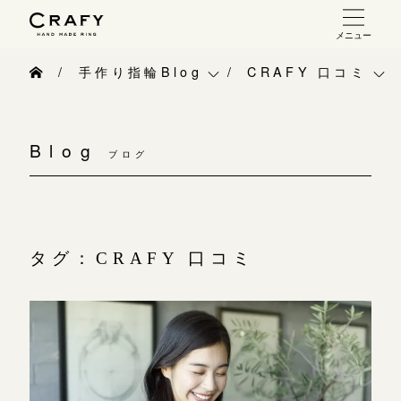
メニュー
手作り 結婚指輪・婚約指輪
手作り指輪Blog
CRAFY 口コミ
手作り結婚指輪
手作り指輪Blog
ベビーリング
お問い合わせ（通話料無料）
手作り婚約指輪
Blog
10:00～18:00 /年中無休
ブログ
手作り指輪作品集
お知らせ
指輪制作の流れ
年末年始は除く
お問い合わせ
CRAFY紹介
オーダーメイド 結婚指輪・婚約指輪
お客様インタビュー
手作り結婚指輪
タグ：CRAFY 口コミ
こちら
指輪作品集
指輪のハンドメイド・手作り
手作り婚約指輪
インタビュー
目黒本店
CRAFYについて
アニバーサリーリ
来店ご予約
工房一覧
結婚指輪手作り工房のご案内
デザイン
表参道店
来店ご予約