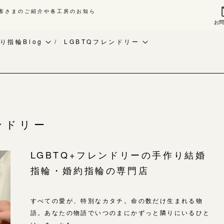
客さまのご紹介や各工房のお知ら
お
来店ご予約
お問
り指輪Blog
LGBTQフレンドリー
作り指輪Blog
ベビーリング
指輪作品集
作り指輪作品集
お知らせ
インタビュー
問い合わせ
CRAFY紹介
工房一覧
客様インタビュー
手作り結婚指輪
ンドリー
輪のハンドメイド・手作り
手作り婚約指輪
よくあるご質問
LGBTQ+フレンドリーの手作り結婚
RAFYについて
アニバーサリーリング
指輪・婚約指輪の専門店
アフターケア・保証
婚指輪手作り工房のご案内
デザイン
CRAFYについて
金属・素材
すべての愛が、特別なカタチ。命の数だけ生まれる物
語。あなたの物語でいつのまにかずっと隣りにいるひと
目黒本店