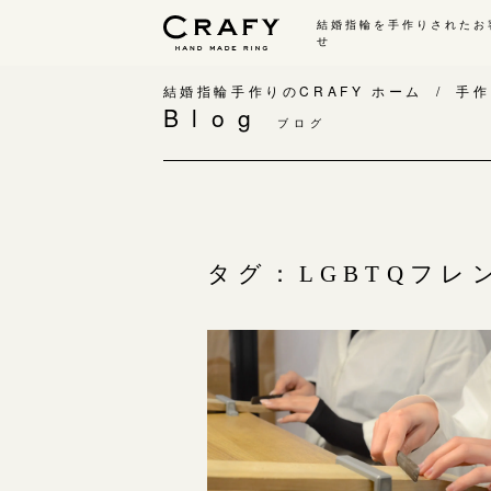
結婚指輪を手作りされたお
せ
手作り 結婚指輪・婚約指輪
結婚指輪手作りのCRAFY ホーム
手作
Blog
ブログ
手作り結婚指輪
手
ワックス制作コース（鋳造）
手
金属加工制作コース（鍛造）
お
CRAFY home.（指輪制作キット）
お
タグ：LGBTQフレ
結婚指輪の価格一覧
指
手作り婚約指輪
C
婚約指輪制作コース
結
ダイヤモンドプロポーズコース
婚約指輪の価格一覧