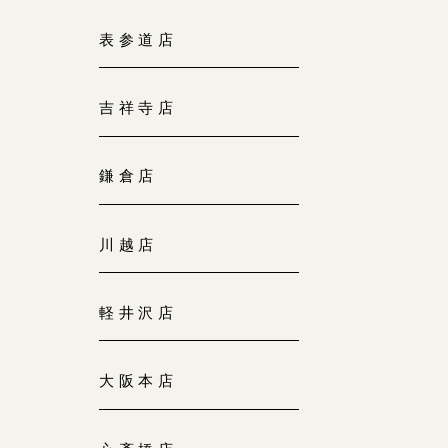
大阪本店
表参道店
来店ご予約
0120-690-255
吉祥寺店
京都店
来店ご予約
0120-690-253
鎌倉店
広島店
来店ご予約
川越店
0120-690-262
軽井沢店
オーダーメイド
ご予約
0120-690-216
大阪本店