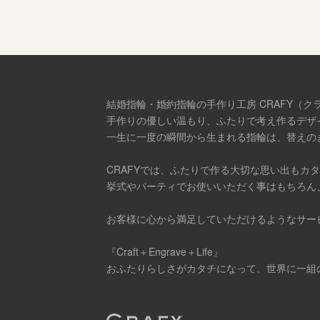
結婚指輪・婚約指輪の手作り工房 CRAFY（ク
手作りの優しい温もり、ふたりで考え作るデザ
一生に一度の瞬間から生まれる指輪は、替えの
CRAFYでは、ふたりで作る大切な思い出もカ
挙式やパーティでお使いいただく事はもちろん
お客様に心から満足していただけるようなサー
『Craft＋Engrave＋Life』
おふたりらしさがカタチになって、世界に一組