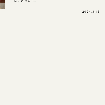
は、きっと1…
SNS・ブログ
表参道店
2024.3.15
ブログ
吉祥寺店
鎌倉店
その他
川越店
プライバシーポリシー
用語集
軽井沢店
大阪本店
心斎橋店
京都店
広島店
婚約指輪
結婚指輪
お客様の声