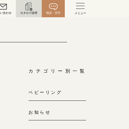
問い合わせ
カタログ請求
相談・見学
メニュー
い合わせ
お問い合わせ（通話料無料）
10:00～18:00 /年中無休
年末年始は除く
カテゴリー別一覧
こちら
ベビーリング
目黒本店
来店ご予約
0120-690-216
お知らせ
表参道店