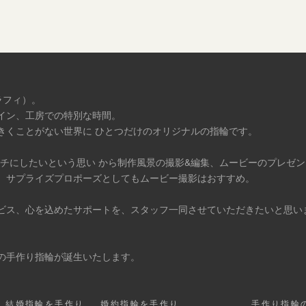
ラフィ）。
イン、工房での特別な時間。
きくことがない世界に ひとつだけのオリジナルの指輪です。
タチにしたいという思い から制作風景の撮影&編集、ムービーのプレゼ
、サプライズプロポーズとしてもムービー撮影はおすすめ。
ビス、心を込めたサポートを、スタッフ一同させていただきたいと思い
の手作り指輪が誕生いたします。
結婚指輪を手作り
婚約指輪を手作り
手作り指輪