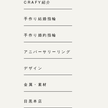
来店ご予約
CRAFY紹介
0120-690-214
手作り結婚指輪
吉祥寺店
来店ご予約
0120-690-218
手作り婚約指輪
鎌倉店
来店ご予約
アニバーサリーリング
0120-690-217
デザイン
川越店
来店ご予約
0120-998-619
金属・素材
軽井沢店
来店ご予約
0120-989-121
目黒本店