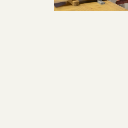
指輪制作の流れ
投
オーダーメイド 結婚指輪・婚約指輪
稿
ナ
ビ
ゲ
ー
シ
ョ
ン