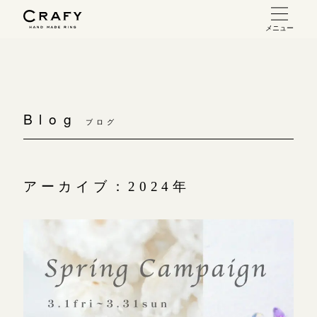
メニュー
手作り 結婚指輪・婚約指輪
手作り結婚指輪
お問い合わせ（通話料無料）
手作り婚約指輪
Blog
10:00～18:00 /年中無休
ブログ
指輪制作の流れ
年末年始は除く
オーダーメイド 結婚指輪・婚約指輪
アーカイブ：2024年
こちら
指輪作品集
インタビュー
目黒本店
来店ご予約
工房一覧
表参道店
来店ご予約