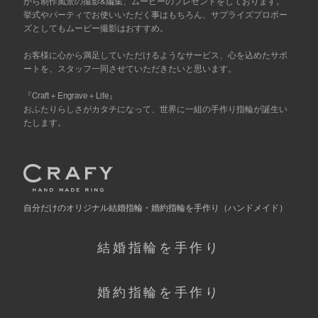
から制作風景の撮影&編集、ムービーのプレゼントをしております。
挙式やパーティでお使いいただく事はもちろん、サプライズプロポー
ズとしてもムービー撮影はおすすめ。
お客様に心から満足していただけるようなサービス、心を込めたサポ
ートを、スタッフ一同させていただきたいと思います。
『Craft＋Engrave＋Life』
おふたりらしさがカタチになって、世界に一組の手作り指輪が誕生い
たします。
自分だけの
オリジナル結婚指輪・婚約指輪を手作り
（ハンドメイド）
結婚指輪を手作り
婚約指輪を手作り