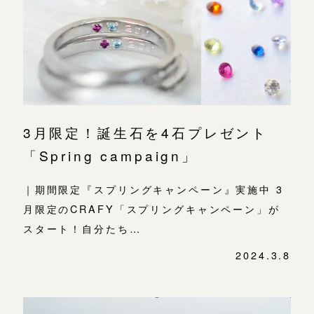
よくあるご質問
アフターケア・保証
吉祥寺店
来店ご予約
CRAFYについて
鎌倉店
来店ご予約
SNS・ブログ
3月限定！誕生石を4石プレゼント
川越店
来店ご予約
ブログ
「Spring campaign」
その他
｜期間限定『スプリングキャンペーン』実施中 3
軽井沢店
来店ご予約
プライバシーポリシー
月限定のCRAFY「スプリングキャンペーン」が
用語集
スタート！自分たち…
大阪本店
来店ご予約
2024.3.8
京都店
来店ご予約