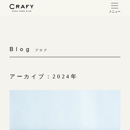
メニュー
手作り 結婚指輪・婚約指輪
手作り結婚指輪
お問い合わせ（通話料無料）
手作り婚約指輪
Blog
10:00～18:00 /年中無休
ブログ
指輪制作の流れ
年末年始は除く
オーダーメイド 結婚指輪・婚約指輪
アーカイブ：2024年
こちら
指輪作品集
インタビュー
目黒本店
来店ご予約
工房一覧
表参道店
来店ご予約