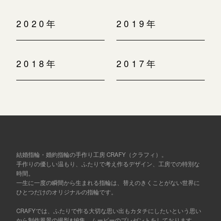
2020年
2019年
2018年
2017年
結婚指輪・婚約指輪の手作り工房 CRAFY（クラフィ）。
手作りの優しい温もり、ふたりで考え作るデザイン、工房での特別な
時間。
一生に一度の瞬間から生まれる指輪は、替えのきくことがない世界に
ひとつだけのオリジナルの指輪です。
CRAFYでは、ふたりで作る大切な思い出もカタチにしたいという思い
から制作風景の撮影&編集、ムービーのプレゼントをしております。