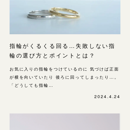
よくあるご質問
アフターケア・保証
吉祥寺店
来店ご予約
CRAFYについて
鎌倉店
来店ご予約
指輪がくるくる回る…失敗しない指
SNS・ブログ
輪の選び方とポイントとは？
川越店
来店ご予約
ブログ
お気に入りの指輪をつけているのに 気づけば正面
その他
が横を向いていたり 後ろに回ってしまったり…。
軽井沢店
来店ご予約
「どうしても指輪…
プライバシーポリシー
用語集
2024.4.24
大阪本店
来店ご予約
京都店
来店ご予約