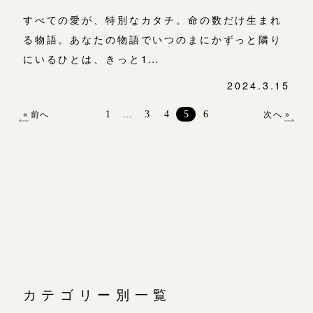
すべての愛が、特別なカタチ。命の数だけ生まれ
る物語。あなたの物語でいつのまにかずっと隣り
にいるひとは、きっと1…
2024.3.15
投
稿
1
…
3
4
5
6
« 前へ
次へ »
ナ
ビ
ゲ
ー
シ
ョ
ン
カテゴリー別一覧