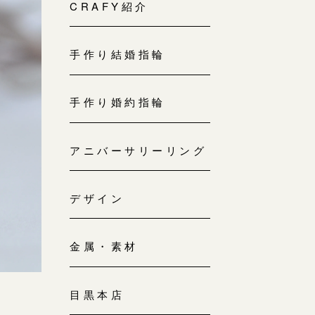
来店ご予約
CRAFY紹介
0120-690-214
手作り結婚指輪
吉祥寺店
来店ご予約
0120-690-218
手作り婚約指輪
鎌倉店
来店ご予約
アニバーサリーリング
0120-690-217
デザイン
川越店
来店ご予約
0120-998-619
金属・素材
軽井沢店
来店ご予約
0120-989-121
目黒本店