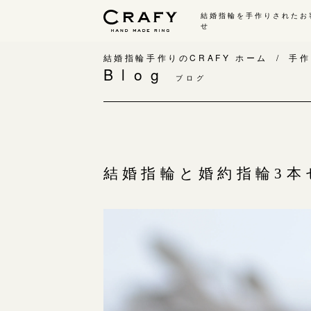
結婚指輪を手作りされたお
せ
手作り 結婚指輪・婚約指輪
結婚指輪手作りのCRAFY ホーム
手作
Blog
ブログ
手作り結婚指輪
手
ワックス制作コース（鋳造）
手
金属加工制作コース（鍛造）
お
CRAFY home.（指輪制作キット）
お
結婚指輪と婚約指輪3
結婚指輪の価格一覧
指
手作り婚約指輪
C
婚約指輪制作コース
結
ダイヤモンドプロポーズコース
婚約指輪の価格一覧