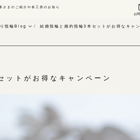
客さまのご紹介や各工房のお知ら
お
来店ご予約
お問
り指輪Blog
結婚指輪と婚約指輪3本セットがお得なキャ
作り指輪Blog
指輪作品集
作り指輪作品集
インタビュー
問い合わせ
工房一覧
客様インタビュー
本セットがお得なキャンペーン
輪のハンドメイド・手作り
よくあるご質問
RAFYについて
アフターケア・保証
婚指輪手作り工房のご案内
CRAFYについて