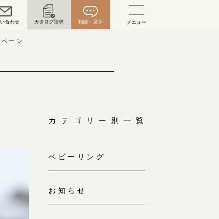
問い合わせ
カタログ請求
相談・見学
メニュー
い合わせ
ンペーン
お問い合わせ（通話料無料）
10:00～18:00 /年中無休
年末年始は除く
カテゴリー別一覧
こちら
ベビーリング
目黒本店
来店ご予約
0120-690-216
お知らせ
表参道店