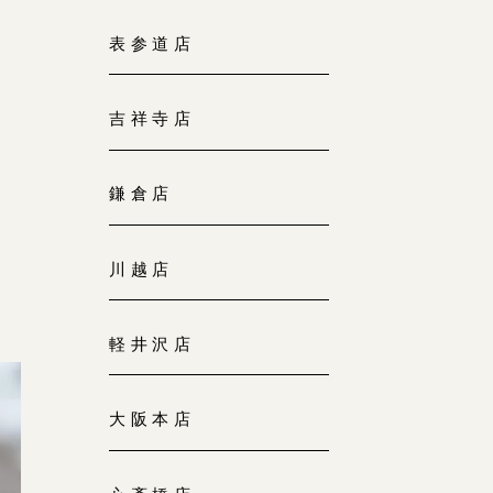
大阪本店
表参道店
来店ご予約
0120-690-255
吉祥寺店
京都店
来店ご予約
0120-690-253
鎌倉店
広島店
来店ご予約
川越店
0120-690-262
軽井沢店
オーダーメイド
ご予約
0120-690-216
大阪本店