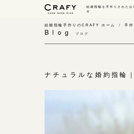
結婚指輪を手作りされたお
せ
手作り 結婚指輪・婚約指輪
結婚指輪手作りのCRAFY ホーム
手作
Blog
ブログ
手作り結婚指輪
手
ワックス制作コース（鋳造）
手
金属加工制作コース（鍛造）
お
CRAFY home.（指輪制作キット）
お
ナチュラルな婚約指輪
結婚指輪の価格一覧
指
手作り婚約指輪
C
婚約指輪制作コース
結
ダイヤモンドプロポーズコース
婚約指輪の価格一覧