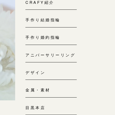
来店ご予約
CRAFY紹介
0120-690-214
手作り結婚指輪
吉祥寺店
来店ご予約
0120-690-218
手作り婚約指輪
鎌倉店
来店ご予約
アニバーサリーリング
0120-690-217
デザイン
川越店
来店ご予約
0120-998-619
金属・素材
軽井沢店
来店ご予約
0120-989-121
目黒本店