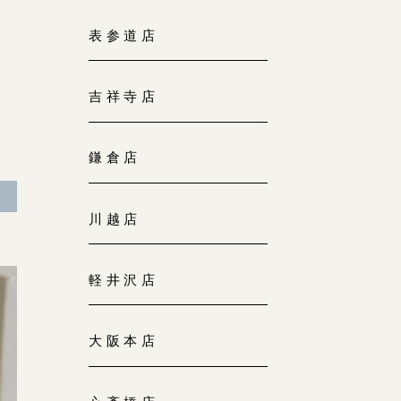
大阪本店
表参道店
来店ご予約
0120-690-255
吉祥寺店
京都店
来店ご予約
0120-690-253
鎌倉店
広島店
来店ご予約
川越店
0120-690-262
軽井沢店
オーダーメイド
ご予約
0120-690-216
大阪本店