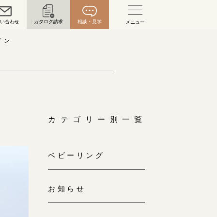
問い合わせ
カタログ請求
相談・見学
メニュー
い合わせ
イン
お問い合わせ（通話料無料）
10:00～18:00 /年中無休
年末年始は除く
カテゴリー別一覧
こちら
ベビーリング
目黒本店
来店ご予約
0120-690-216
お知らせ
表参道店