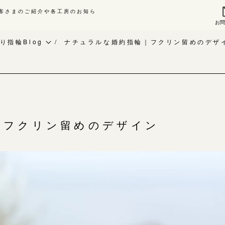
客さまのご紹介や各工房のお知ら
お
来店ご予約
お問
り指輪Blog
ナチュラルな婚約指輪｜フクリン留めのデザ
作り指輪Blog
指輪作品集
作り指輪作品集
インタビュー
問い合わせ
工房一覧
客様インタビュー
｜フクリン留めのデザイン
輪のハンドメイド・手作り
よくあるご質問
RAFYについて
アフターケア・保証
婚指輪手作り工房のご案内
CRAFYについて