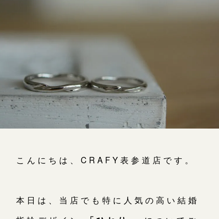
よくあるご質問
アフターケア・保証
CRAFYについて
SNS・ブログ
ブログ
その他
プライバシーポリシー
こんにちは、CRAFY表参道店です。
用語集
本日は、当店でも特に人気の高い結婚