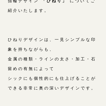
指輪デザイン
「ひねり」
についてご
紹介いたします。
お問い合わせ（通話料無料）
10:00～18:00 /年中無休
年末年始は除く
ひねりデザインは、一見シンプルな印
象を持ちながらも、
こちら
金属の種類・ラインの太さ・加工・石
留めの有無によって
目黒本店
来店ご予約
シックにも個性的にも仕上げることが
できる非常に奥の深いデザインです。
表参道店
来店ご予約
吉祥寺店
来店ご予約