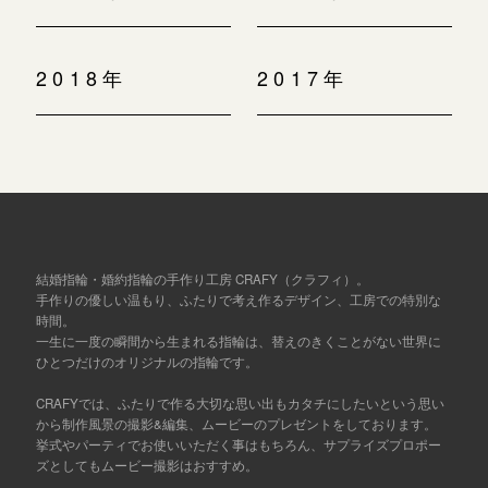
2018年
2017年
結婚指輪・婚約指輪の手作り工房 CRAFY（クラフィ）。
手作りの優しい温もり、ふたりで考え作るデザイン、工房での特別な
時間。
一生に一度の瞬間から生まれる指輪は、替えのきくことがない世界に
ひとつだけのオリジナルの指輪です。
CRAFYでは、ふたりで作る大切な思い出もカタチにしたいという思い
から制作風景の撮影&編集、ムービーのプレゼントをしております。
挙式やパーティでお使いいただく事はもちろん、サプライズプロポー
ズとしてもムービー撮影はおすすめ。