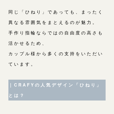
同じ「ひねり」であっても、まったく
鎌倉店
来店ご予約
異なる雰囲気をまとえるのが魅力。
手作り指輪ならではの自由度の高さも
川越店
来店ご予約
活かせるため、
カップル様から多くの支持をいただい
軽井沢店
来店ご予約
ています。
大阪本店
来店ご予約
｜CRAFYの人気デザイン「ひねり」
京都店
来店ご予約
とは？
広島店
来店ご予約