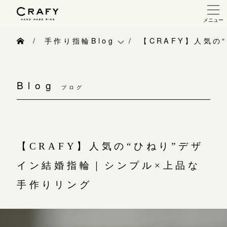
メニュー
手作り 結婚指輪・婚約指輪
手作り指輪Blog
【CRAFY】人気の
手作り結婚指輪
手作り指輪Blog
手作り婚約指輪
Blog
ブログ
手作り指輪作品集
指輪制作の流れ
お問い合わせ
オーダーメイド 結婚指輪・婚約指輪
お客様インタビュー
【CRAFY】人気の“ひねり”デザ
指輪作品集
指輪のハンドメイド・手作り
イン結婚指輪｜シンプル×上品な
インタビュー
CRAFYについて
手作りリング
工房一覧
結婚指輪手作り工房のご案内