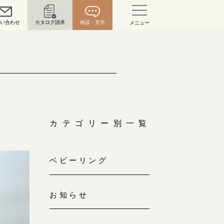
問い合わせ
カタログ請求
相談・見学
メニュー
い合わせ
お問い合わせ（通話料無料）
10:00～18:00 /年中無休
年末年始は除く
カテゴリー別一覧
こちら
ベビーリング
目黒本店
来店ご予約
0120-690-216
お知らせ
表参道店