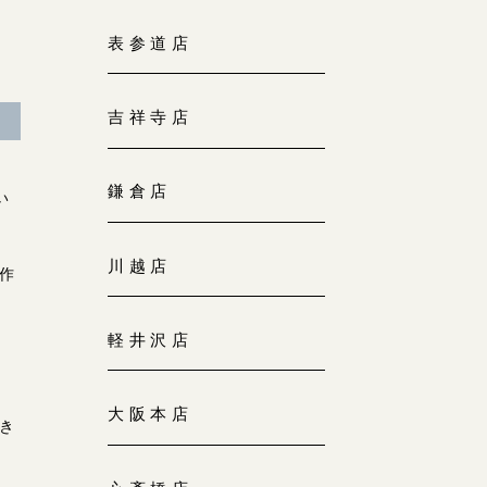
大阪本店
表参道店
来店ご予約
0120-690-255
吉祥寺店
京都店
来店ご予約
0120-690-253
鎌倉店
い
広島店
来店ご予約
川越店
0120-690-262
作
軽井沢店
オーダーメイド
ご予約
0120-690-216
大阪本店
き