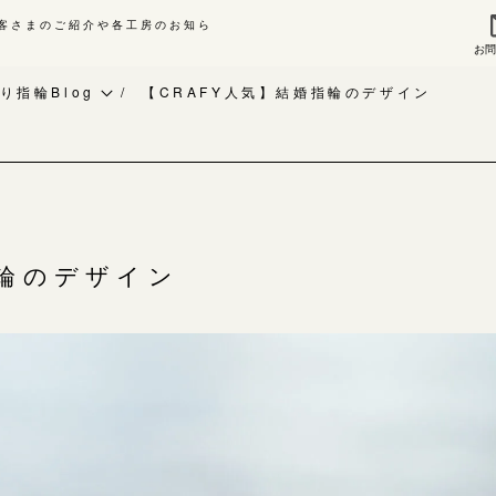
客さまのご紹介や各工房のお知ら
お
来店ご予約
お問
り指輪Blog
【CRAFY人気】結婚指輪のデザイン
作り指輪Blog
指輪作品集
作り指輪作品集
インタビュー
問い合わせ
工房一覧
客様インタビュー
指輪のデザイン
輪のハンドメイド・手作り
よくあるご質問
RAFYについて
アフターケア・保証
婚指輪手作り工房のご案内
CRAFYについて