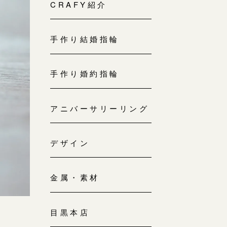
来店ご予約
CRAFY紹介
0120-690-214
手作り結婚指輪
吉祥寺店
来店ご予約
0120-690-218
手作り婚約指輪
鎌倉店
来店ご予約
アニバーサリーリング
0120-690-217
デザイン
川越店
来店ご予約
0120-998-619
金属・素材
軽井沢店
来店ご予約
0120-989-121
目黒本店