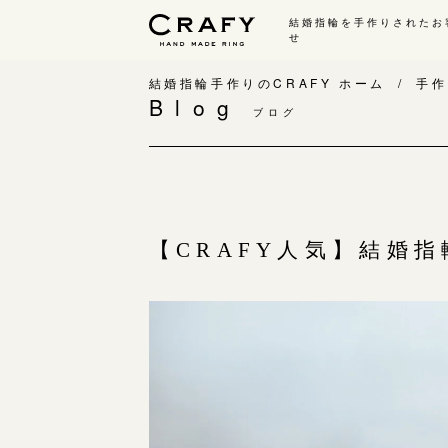
結婚指輪を手作りされたお
せ
手作り 結婚指輪・婚約指輪
結婚指輪手作りのCRAFY ホーム
手作
Blog
ブログ
手作り結婚指輪
手
ワックス制作コース（鋳造）
手
金属加工制作コース（鍛造）
お
CRAFY home.（指輪制作キット）
お
【CRAFY人気】結婚
結婚指輪の価格一覧
指
手作り婚約指輪
C
婚約指輪制作コース
結
ダイヤモンドプロポーズコース
婚約指輪の価格一覧