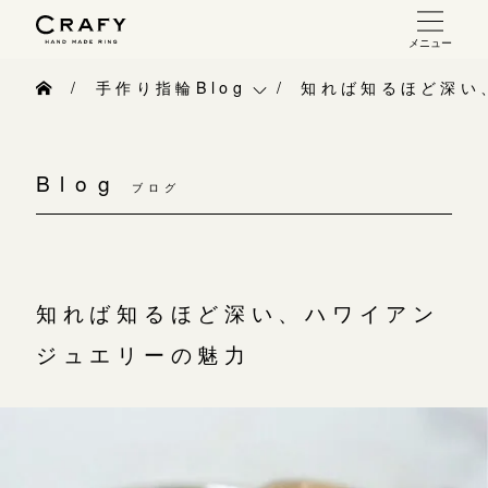
メニュー
手作り 結婚指輪・婚約指輪
手作り指輪Blog
知れば知るほど深い
手作り結婚指輪
手作り指輪Blog
お問い合わせ（通話料無料）
手作り婚約指輪
Blog
10:00～18:00 /年中無休
ブログ
手作り指輪作品集
指輪制作の流れ
年末年始は除く
お問い合わせ
オーダーメイド 結婚指輪・婚約指輪
お客様インタビュー
知れば知るほど深い、ハワイアン
こちら
指輪作品集
指輪のハンドメイド・手作り
ジュエリーの魅力
インタビュー
目黒本店
CRAFYについて
来店ご予約
工房一覧
結婚指輪手作り工房のご案内
表参道店
来店ご予約