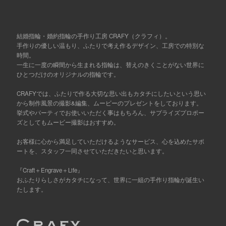
結婚指輪・婚約指輪の手作り工房 CRAFY（クラフィ）。
手作りの優しい温もり、ふたりで考え作るデザイン、工房での特別な
時間。
一生に一度の瞬間から生まれる指輪は、替えのきくことがない世界に
ひとつだけのオリジナルの指輪です。
CRAFYでは、ふたりで作る大切な思い出もカタチにしたいという思い
から制作風景の撮影&編集、ムービーのプレゼントをしております。
挙式やパーティでお使いいただく事はもちろん、サプライズプロポー
ズとしてもムービー撮影はおすすめ。
お客様に心から満足していただけるようなサービス、心を込めたサポ
ートを、スタッフ一同させていただきたいと思います。
『Craft＋Engrave＋Life』
おふたりらしさがカタチになって、世界に一組の手作り指輪が誕生い
たします。