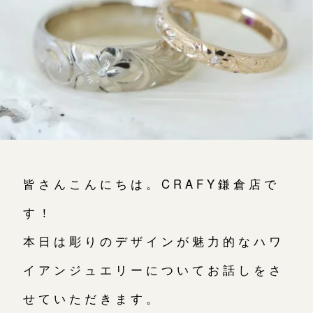
よくあるご質問
アフターケア・保証
吉祥寺店
来店ご予約
CRAFYについて
鎌倉店
来店ご予約
SNS・ブログ
川越店
来店ご予約
ブログ
その他
皆さんこんにちは。CRAFY鎌倉店で
軽井沢店
来店ご予約
プライバシーポリシー
す！
用語集
本日は彫りのデザインが魅力的なハワ
大阪本店
来店ご予約
イアンジュエリーについてお話しをさ
京都店
来店ご予約
せていただきます。