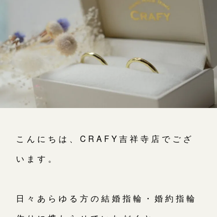
よくあるご質問
アフターケア・保証
吉祥寺店
来店ご予約
CRAFYについて
鎌倉店
来店ご予約
SNS・ブログ
川越店
来店ご予約
ブログ
その他
軽井沢店
来店ご予約
こんにちは、CRAFY吉祥寺店でござ
プライバシーポリシー
います。
用語集
大阪本店
来店ご予約
日々あらゆる方の結婚指輪・婚約指輪
京都店
来店ご予約