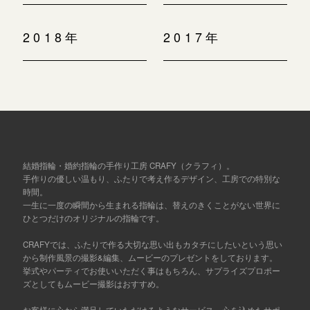
2018年
2017年
結婚指輪・婚約指輪の手作り工房 CRAFY（クラフィ）。
手作りの優しい温もり、ふたりで考え作るデザイン、工房での特別な
時間。
一生に一度の瞬間から生まれる指輪は、替えのきくことがない世界に
ひとつだけのオリジナルの指輪です。
CRAFYでは、ふたりで作る大切な思い出もカタチにしたいという思い
から制作風景の撮影&編集、ムービーのプレゼントをしております。
挙式やパーティでお使いいただく事はもちろん、サプライズプロポー
ズとしてもムービー撮影はおすすめ。
お客様に心から満足していただけるようなサービス、心を込めたサポ