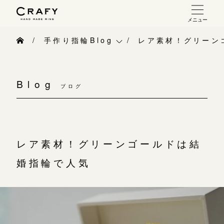
メニュー
手作り 結婚指輪・婚約指輪
手作り指輪Blog
レア素材！グリーン
手作り結婚指輪
手作り指輪Blog
お問い合わせ（通話料無料）
手作り婚約指輪
Blog
10:00～18:00 /年中無休
ブログ
手作り指輪作品集
指輪制作の流れ
年末年始は除く
お問い合わせ
オーダーメイド 結婚指輪・婚約指輪
お客様インタビュー
レア素材！グリーンゴールドは結
こちら
指輪作品集
指輪のハンドメイド・手作り
婚指輪で人気
インタビュー
目黒本店
CRAFYについて
来店ご予約
工房一覧
結婚指輪手作り工房のご案内
表参道店
来店ご予約