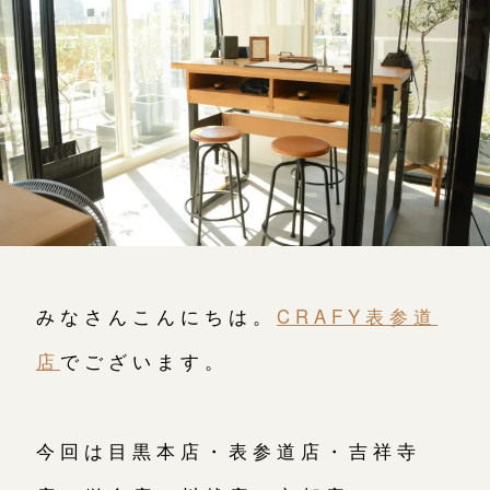
よくあるご質問
アフターケア・保証
吉祥寺店
来店ご予約
CRAFYについて
鎌倉店
来店ご予約
SNS・ブログ
川越店
来店ご予約
ブログ
その他
軽井沢店
来店ご予約
みなさんこんにちは。
CRAFY表参道
プライバシーポリシー
用語集
店
でございます。
大阪本店
来店ご予約
今回は目黒本店・表参道店・吉祥寺
京都店
来店ご予約