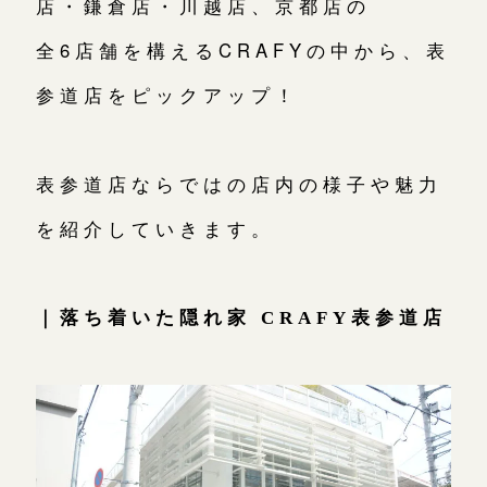
店・鎌倉店・川越店、京都店の
広島店
来店ご予約
全6店舗を構えるCRAFYの中から、表
参道店をピックアップ！
オーダーメイド
ご予約
表参道店ならではの店内の様子や魅力
を紹介していきます。
｜落ち着いた隠れ家 CRAFY表参道店