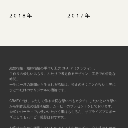
2018年
2017年
結婚指輪・婚約指輪の手作り工房 CRAFY（クラフィ）。
手作りの優しい温もり、ふたりで考え作るデザイン、工房での特別な
時間。
一生に一度の瞬間から生まれる指輪は、替えのきくことがない世界に
ひとつだけのオリジナルの指輪です。
CRAFYでは、ふたりで作る大切な思い出もカタチにしたいという思い
から制作風景の撮影&編集、ムービーのプレゼントをしております。
挙式やパーティでお使いいただく事はもちろん、サプライズプロポー
ズとしてもムービー撮影はおすすめ。
お客様に心から満足していただけるようなサービス、心を込めたサポ