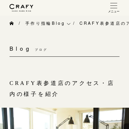
メニュー
手作り 結婚指輪・婚約指輪
手作り指輪Blog
CRAFY表参道店
手作り結婚指輪
手作り指輪Blog
お問い合わせ（通話料無料）
手作り婚約指輪
Blog
10:00～18:00 /年中無休
ブログ
手作り指輪作品集
指輪制作の流れ
年末年始は除く
お問い合わせ
オーダーメイド 結婚指輪・婚約指輪
お客様インタビュー
CRAFY表参道店のアクセス・店
こちら
指輪作品集
指輪のハンドメイド・手作り
内の様子を紹介
インタビュー
目黒本店
CRAFYについて
来店ご予約
工房一覧
結婚指輪手作り工房のご案内
表参道店
来店ご予約