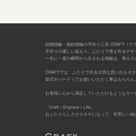
結婚指輪・婚約指輪の手作り工房 CRAFY（ク
手作りの優しい温もり、ふたりで考え作るデザ
一生に一度の瞬間から生まれる指輪は、替えの
CRAFYでは、ふたりで作る大切な思い出もカ
挙式やパーティでお使いいただく事はもちろん
お客様に心から満足していただけるようなサー
『Craft＋Engrave＋Life』
おふたりらしさがカタチになって、世界に一組