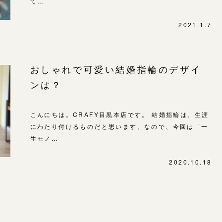
て…
SNS・ブログ
表参道店
ブログ
2021.1.7
吉祥寺店
鎌倉店
その他
川越店
おしゃれで可愛い結婚指輪のデザイ
プライバシーポリシー
ンは？
用語集
軽井沢店
大阪本店
こんにちは。CRAFY目黒本店です。 結婚指輪は、生涯
心斎橋店
にわたり付けるものだと思います。なので、今回は「一
生モノ…
京都店
広島店
2020.10.18
婚約指輪
結婚指輪
お客様の声