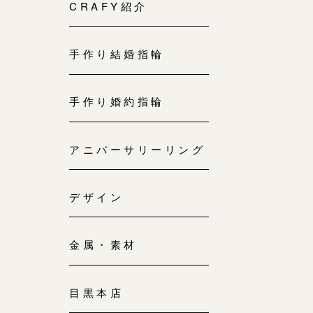
来店ご予約
CRAFY紹介
0120-690-214
手作り結婚指輪
吉祥寺店
来店ご予約
0120-690-218
手作り婚約指輪
鎌倉店
来店ご予約
アニバーサリーリング
0120-690-217
デザイン
川越店
来店ご予約
0120-998-619
金属・素材
軽井沢店
来店ご予約
0120-989-121
目黒本店