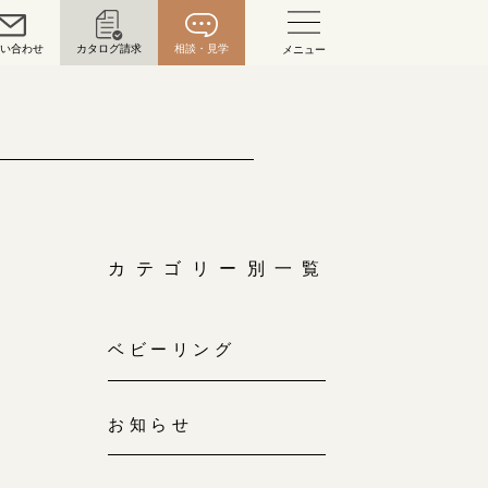
問い合わせ
カタログ請求
相談・見学
メニュー
い合わせ
お問い合わせ（通話料無料）
10:00～18:00 /年中無休
年末年始は除く
カテゴリー別一覧
こちら
ベビーリング
目黒本店
来店ご予約
0120-690-216
お知らせ
表参道店