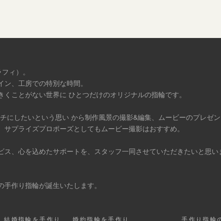
ラフィ）。
イン、工房での特別な時間。
きくことがない世界に ひとつだけのオリジナルの指輪です。
タチにしたいという思い から制作風景の撮影&編集、ムービーのプレゼ
、サプライズプロポーズとしてもムービー撮影はおすすめ。
ビス、心を込めたサポートを、スタッフ一同させていただきたいと思い
の手作り指輪が誕生いたします。
結婚指輪を手作り
婚約指輪を手作り
手作り指輪