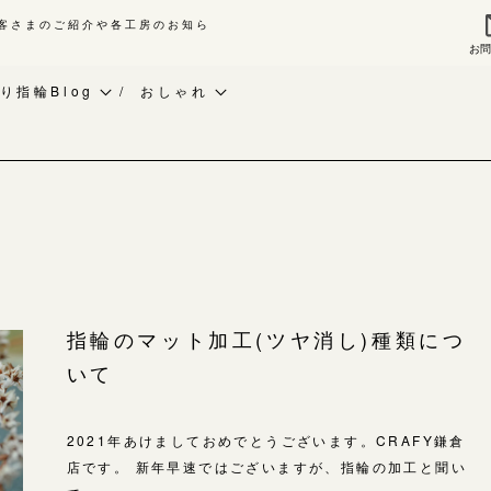
客さまのご紹介や各工房のお知ら
お
来店ご予約
お問
り指輪Blog
おしゃれ
作り指輪Blog
ベビーリング
指輪作品集
作り指輪作品集
お知らせ
インタビュー
問い合わせ
CRAFY紹介
工房一覧
客様インタビュー
手作り結婚指輪
輪のハンドメイド・手作り
手作り婚約指輪
よくあるご質問
指輪のマット加工(ツヤ消し)種類につ
RAFYについて
アニバーサリーリング
いて
アフターケア・保証
婚指輪手作り工房のご案内
デザイン
CRAFYについて
金属・素材
2021年あけましておめでとうございます。CRAFY鎌倉
店です。 新年早速ではございますが、指輪の加工と聞い
目黒本店