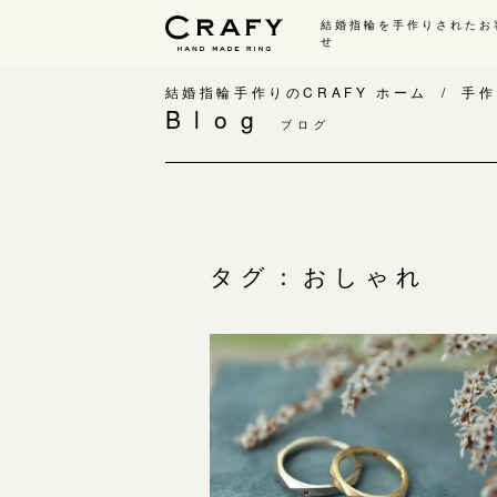
結婚指輪を手作りされたお
せ
手作り 結婚指輪・婚約指輪
結婚指輪手作りのCRAFY ホーム
手作
Blog
ブログ
手作り結婚指輪
手
ワックス制作コース（鋳造）
手
金属加工制作コース（鍛造）
お
CRAFY home.（指輪制作キット）
お
タグ：おしゃれ
結婚指輪の価格一覧
指
手作り婚約指輪
C
婚約指輪制作コース
結
ダイヤモンドプロポーズコース
婚約指輪の価格一覧