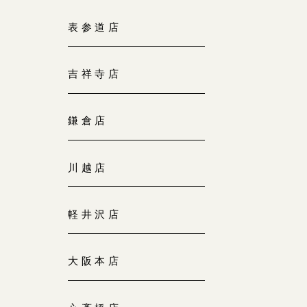
大阪本店
表参道店
来店ご予約
0120-690-255
吉祥寺店
京都店
来店ご予約
0120-690-253
鎌倉店
広島店
来店ご予約
川越店
0120-690-262
軽井沢店
オーダーメイド
ご予約
0120-690-216
大阪本店